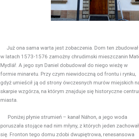
Już ona sama warta jest zobaczenia. Dom ten zbudował
w latach 1573-1576 zamożny chrudimski mieszczanin Mat
Mydlář. A jego syn Daniel dobudował do niego wieżę w
formie minaretu. Przy czym niewidoczną od frontu i rynku,
gdyż umieścił ją od strony ówczesnych murów miejskich n
skarpie wzgórza, na którym znajduje się historyczne centr
miasta.
Poniżej płynie strumień – kanał Náhon, a jego woda
poruszała stojące nad nim młyny, z których jeden zachował
się. Fronton tego domu zdobi dwupiętrowa, renesansowa