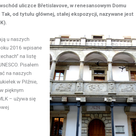
 wschód uliczce Břetislavove, w renesansowym Domu
 Tak, od tytułu głównej, stałej ekspozycji, nazywane jest
K).
ją u naszych
 roku 2016 wpisane
zechach” na listę
 UNESCO. Pisałem
tać na naszych
iełek w Pilźnie,
 w pięknym
MLK – używa się
owej