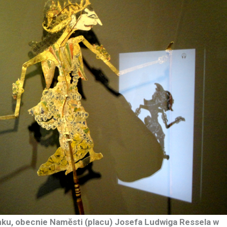
ku, obecnie Namĕsti (placu) Josefa Ludwiga Ressela w