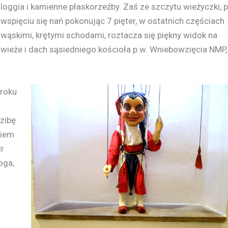
loggia i kamienne płaskorzeźby. Zaś ze szczytu wieżyczki, 
wspięciu się nań pokonując 7 pięter, w ostatnich częściach
wąskimi, krętymi schodami, roztacza się piękny widok na
wieże i dach sąsiedniego kościoła p.w. Wniebowzięcia NMP,
roku
zibę
kiem
dr
oga,