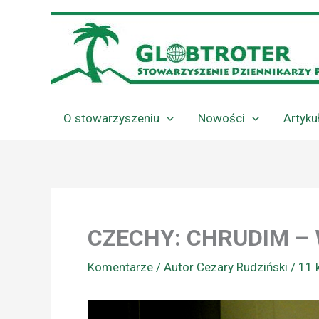
Przejdź
do
treści
O stowarzyszeniu
Nowości
Artyku
CZECHY: CHRUDIM –
Komentarze
/ Autor
Cezary Rudziński
/
11 