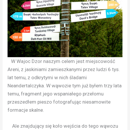
W Wajoc Dzor naszym celem jest miejscowość
Areni, z jaskiniami zamieszkanymi przez ludzi 6 tys.
lat temu, z odkrytymi w nich śladami
Neandertalczyka. W wąwozie tym już byłem trzy lata
temu, fragment jego wspaniałego przełomu
przeszedłem pieszo fotografując niesamowite
formacje skalne.
Ale znajdujący się koło wejścia do tego wąwozu