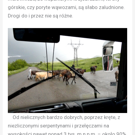
górskie, czy poryte wąwozami, są słabo zaludnione.
Drogi do i przez nie są różne.
Od nielicznych bardzo dobrych, poprzez kręte, z
niezliczonymi serpentynami i przełęczami na
wysokości nawet ponad 3 tys. m n.p.m. – około 90%