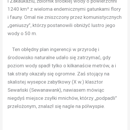
i Zakaukaziu, zbiornik słodkiej wody o powierzchni
1240 km² z wieloma endemicznymi gatunkami flory
i fauny. Omal nie zniszczony przez komunistycznych
„geniuszy”, którzy postanowili obniżyć lustro jego
wody o 50 m.
Ten obłędny plan ingerencji w przyrodę i
środowisko naturalne udało się zatrzymać, gdy
poziom wody spadł tylko o kilkanaście metrów, a i
tak straty okazały się ogromne. Zaś stojący na
skalistej wysepce zabytkowy (X w.) klasztor
Sewański (Sewanawank), nawiasem mówiąc
niegdyś miejsce zsyłki mnichów, którzy „podpadli”
przełożonym, znalazł się nagle na półwyspie.