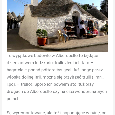
Te wyjątkowe budowle w Alberobello to będące
dziedzictwem ludzkości trulli. Jest ich tam –
bagatela – ponad półtora tysiąca! Już jadąc przez
włoską dolinę Itrii, można się przyjrzeć trulli (l.mn.,
l.poj. – trullo). Sporo ich bowiem stoi tuż przy
drogach do Alberobello czy na czerwonobrunatnych
polach.
Są wyremontowane, ale też i popadające w ruinę, co