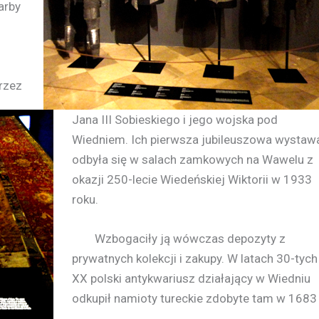
arby
rzez
Jana III Sobieskiego i jego wojska pod
Wiedniem. Ich pierwsza jubileuszowa wystaw
odbyła się w salach zamkowych na Wawelu z
okazji 250-lecie Wiedeńskiej Wiktorii w 1933
roku.
Wzbogaciły ją wówczas depozyty z
prywatnych kolekcji i zakupy. W latach 30-tych
XX polski antykwariusz działający w Wiedniu
odkupił namioty tureckie zdobyte tam w 1683 r