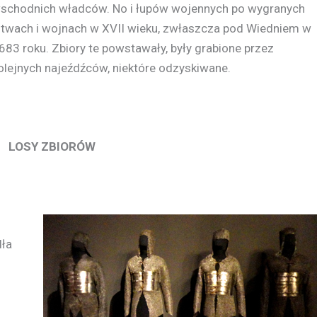
schodnich władców. No i łupów wojennych po wygranych
itwach i wojnach w XVII wieku, zwłaszcza pod Wiedniem w
683 roku. Zbiory te powstawały, były grabione przez
olejnych najeźdźców, niektóre odzyskiwane.
OSY ZBIORÓW
dła