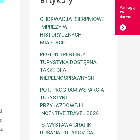
artykuły
y
Pomagaj
za
darmo
CHORWACJA: SIERPNIOWE
IMPREZY W
HISTORYCZNYCH
MIASTACH
REGION TRENTINO:
TURYSTYKA DOSTĘPNA
TAKŻE DLA
NIEPEŁNOSPRAWNYCH
POT: PROGRAM WSPARCIA
TURYSTYKI
PRZYJAZDOWEJ I
i
INCENTIVE TRAVEL 2026
od
IS: WYSTAWA GRAFIKI
u,
DUŠANA POLAKOVIČA