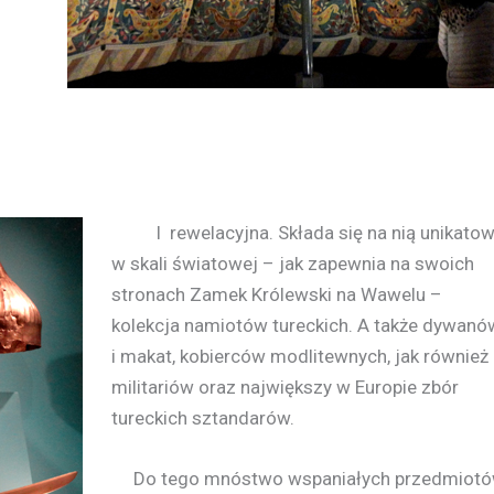
I rewelacyjna. Składa się na nią unikato
w skali światowej – jak zapewnia na swoich
stronach Zamek Królewski na Wawelu –
kolekcja namiotów tureckich. A także dywanó
i makat, kobierców modlitewnych, jak również
militariów oraz największy w Europie zbór
tureckich sztandarów.
Do tego mnóstwo wspaniałych przedmiot