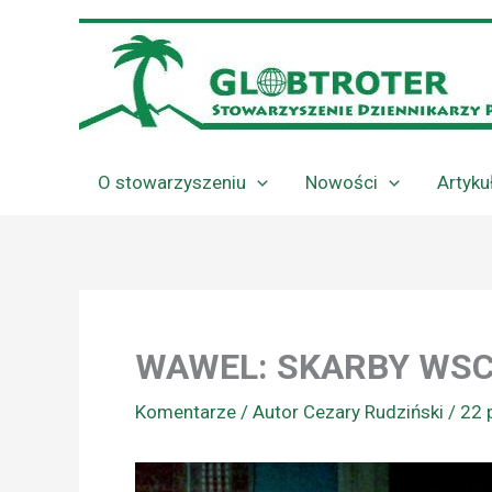
Przejdź
do
treści
O stowarzyszeniu
Nowości
Artyku
WAWEL: SKARBY WS
Komentarze
/ Autor
Cezary Rudziński
/
22 