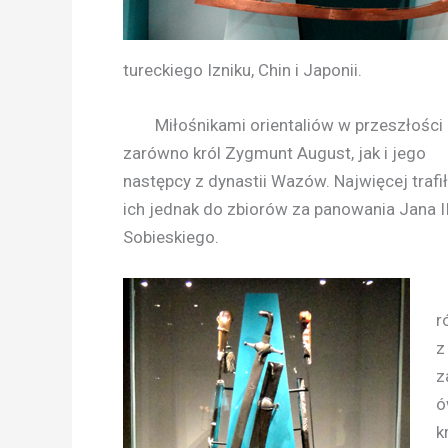
tureckiego Izniku, Chin i Japonii.
Miłośnikami orientaliów w przeszłości b
zarówno król Zygmunt August, jak i jego
następcy z dynastii Wazów. Najwięcej trafi
ich jednak do zbiorów za panowania Jana II
Sobieskiego.
r
z
z
ó
k