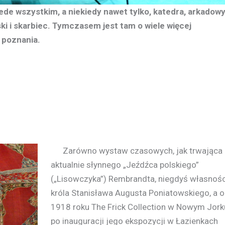
ede wszystkim, a niekiedy nawet tylko, katedra, arkadow
i i skarbiec. Tymczasem jest tam o wiele więcej
 poznania.
Zarówno wystaw czasowych, jak trwająca
aktualnie słynnego „Jeźdźca polskiego”
(„Lisowczyka”) Rembrandta, niegdyś własnośc
króla Stanisława Augusta Poniatowskiego, a 
1918 roku The Frick Collection w Nowym Jork
po inauguracji jego ekspozycji w Łazienkach