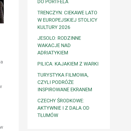
DO PORTFELA
TRENCZYN: CIEKAWE LATO
W EUROPEJSKIEJ STOLICY
KULTURY 2026
JESOLO: RODZINNE
WAKACJE NAD
ADRIATYKIEM
wa
PILICA: KAJAKIEM Z WARKI
TURYSTYKA FILMOWA,
CZYLI PODRÓŻE
w
INSPIROWANE EKRANEM
CZECHY ŚRODKOWE:
AKTYWNIE I Z DALA OD
TŁUMÓW
ów