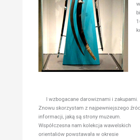
w
b
1
k
L
I wzbogacane darowiznami i zakupami.
Znowu skorzystam z najpewniejszego źró
informacji, jaką są strony muzeum.
Współczesna nam kolekcja wawelskich
orientaliów powstawała w okresie