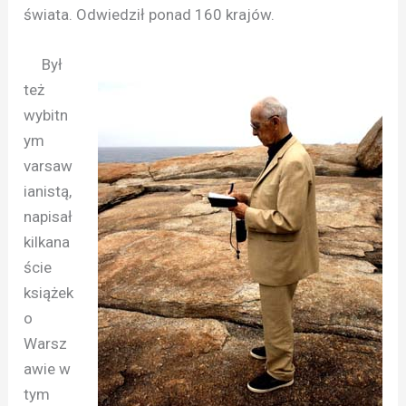
świata. Odwiedził ponad 160 krajów.
Był
też
wybitn
ym
varsaw
ianistą,
napisał
kilkana
ście
książek
o
Warsz
awie w
tym