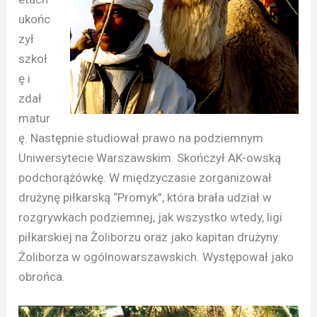
ukońc
zył
szkoł
ę i
zdał
matur
ę. Następnie studiował prawo na podziemnym
Uniwersytecie Warszawskim. Skończył AK-owską
podchorążówkę. W międzyczasie zorganizował
drużynę piłkarską “Promyk”, która brała udział w
rozgrywkach podziemnej, jak wszystko wtedy, ligi
piłkarskiej na Żoliborzu oraz jako kapitan drużyny
Żoliborza w ogólnowarszawskich. Występował jako
obrońca.