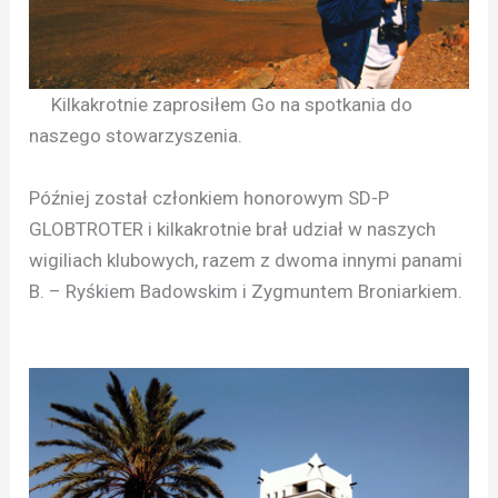
Kilkakrotnie zaprosiłem Go na spotkania do
naszego stowarzyszenia.
Później został członkiem honorowym SD-P
GLOBTROTER i kilkakrotnie brał udział w naszych
wigiliach klubowych, razem z dwoma innymi panami
B. – Ryśkiem Badowskim i Zygmuntem Broniarkiem.