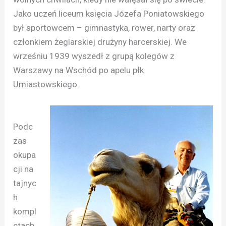
Jako uczeń liceum księcia Józefa Poniatowskiego
był sportowcem – gimnastyka, rower, narty oraz
członkiem żeglarskiej drużyny harcerskiej. We
wrześniu 1939 wyszedł z grupą kolegów z
Warszawy na Wschód po apelu płk.
Umiastowskiego.
Podc
zas
okupa
cji na
tajnyc
h
kompl
etach