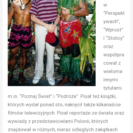
w
“Perspekt
ywach”,
“Wprost”
i “Stolicy”
oraz
współpra
cował z
wieloma
innymi
tytułami
m.in. “Poznaj Świat” i “Podróże”. Pisał też książki,
których wydał ponad sto, nakręcił także kilkanaście
filmów telewizyjnych. Pisał reportaże ze świata oraz
wywiady z przedstawicielami Polonii, których
znajdował w różnych, nieraz odległych zakątkach