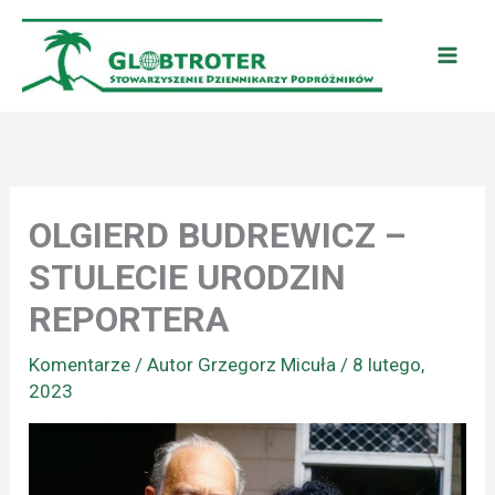
Przejdź
do
treści
OLGIERD BUDREWICZ –
STULECIE URODZIN
REPORTERA
Komentarze
/ Autor
Grzegorz Micuła
/
8 lutego,
2023