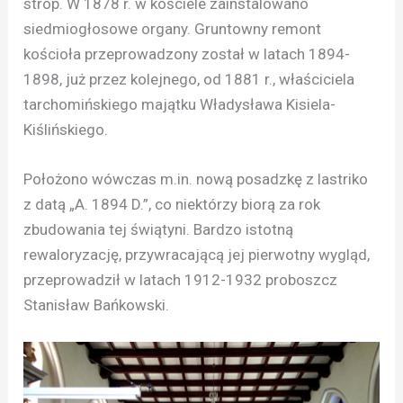
strop. W 1878 r. w kościele zainstalowano
siedmiogłosowe organy. Gruntowny remont
kościoła przeprowadzony został w latach 1894-
1898, już przez kolejnego, od 1881 r., właściciela
tarchomińskiego majątku Władysława Kisiela-
Kiślińskiego.
Położono wówczas m.in. nową posadzkę z lastriko
z datą „A. 1894 D.”, co niektórzy biorą za rok
zbudowania tej świątyni. Bardzo istotną
rewaloryzację, przywracającą jej pierwotny wygląd,
przeprowadził w latach 1912-1932 proboszcz
Stanisław Bańkowski.