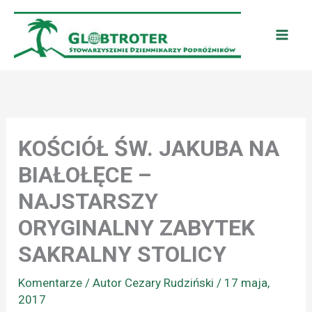
Przejdź
do
treści
KOŚCIÓŁ ŚW. JAKUBA NA
BIAŁOŁĘCE –
NAJSTARSZY
ORYGINALNY ZABYTEK
SAKRALNY STOLICY
Komentarze
/ Autor
Cezary Rudziński
/
17 maja,
2017