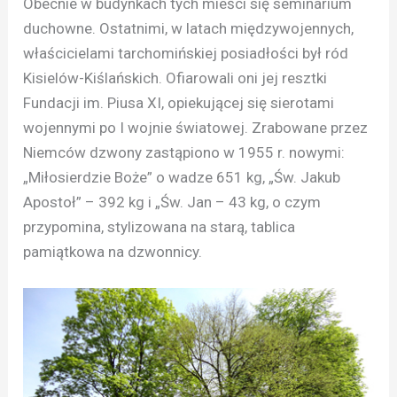
Obecnie w budynkach tych mieści się seminarium
duchowne. Ostatnimi, w latach międzywojennych,
właścicielami tarchomińskiej posiadłości był ród
Kisielów-Kiślańskich. Ofiarowali oni jej resztki
Fundacji im. Piusa XI, opiekującej się sierotami
wojennymi po I wojnie światowej. Zrabowane przez
Niemców dzwony zastąpiono w 1955 r. nowymi:
„Miłosierdzie Boże” o wadze 651 kg, „Św. Jakub
Apostoł” – 392 kg i „Św. Jan – 43 kg, o czym
przypomina, stylizowana na starą, tablica
pamiątkowa na dzwonnicy.