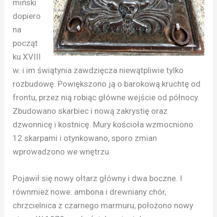
miński
dopiero
na
począt
ku XVIII
w. i im świątynia zawdzięcza niewątpliwie tylko
rozbudowę. Powiększono ją o barokową kruchtę od
frontu, przez nią robiąc główne wejście od północy.
Zbudowano skarbiec i nową zakrystię oraz
dzwonnicę i kostnicę. Mury kościoła wzmocniono
12 skarpami i otynkowano, sporo zmian
wprowadzono we wnętrzu.
Pojawił się nowy ołtarz główny i dwa boczne. I
równmież nowe: ambona i drewniany chór,
chrzcielnica z czarnego marmuru, położono nowy