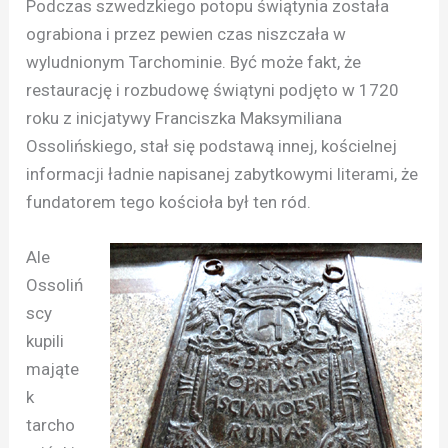
Podczas szwedzkiego potopu świątynia została
ograbiona i przez pewien czas niszczała w
wyludnionym Tarchominie. Być może fakt, że
restaurację i rozbudowę świątyni podjęto w 1720
roku z inicjatywy Franciszka Maksymiliana
Ossolińskiego, stał się podstawą innej, kościelnej
informacji ładnie napisanej zabytkowymi literami, że
fundatorem tego kościoła był ten ród.
Ale
Ossoliń
scy
kupili
mająte
k
tarcho