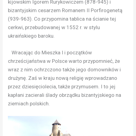
kijowskim Igorem Rurykowiczem (878-945) i
bizantyjskim cesarzem Romanem II Porfirogenetą
(939-963). Co przypomina tablica na ścianie tej
cerkwi, przebudowanej w 1552 r. w stylu
ukraińskiego baroku.
Wracając do Mieszka I i początków
chrześcijaństwa w Polsce warto przypomnieć, że
wraz z nim ochrzczono także jego domowników i
drużynę. Zaś w kraju nową religię wprowadzano
przez dziesięciolecia, także przymusem. I to jej
kapłani zacierali ślady obrządku bizantyjskiego na
ziemiach polskich.