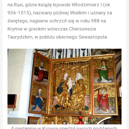
na Rusi, gdzie książę kijowski Włodzimierz I (ok.
956-1015), nazwany później Wielkim i uznany za
świętego, najpierw ochrzcił się w roku 988 na
Krymie w greckim wówczas Chersonezie
Taurydzkim, w pobliżu obecnego Sewastopola.
A następnie w Kijowie spędził swoich poddanych