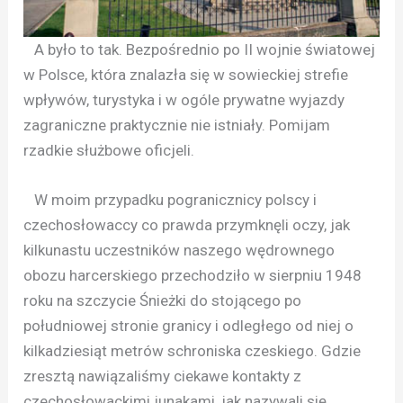
A było to tak. Bezpośrednio po II wojnie światowej
w Polsce, która znalazła się w sowieckiej strefie
wpływów, turystyka i w ogóle prywatne wyjazdy
zagraniczne praktycznie nie istniały. Pomijam
rzadkie służbowe oficjeli.
W moim przypadku pogranicznicy polscy i
czechosłowaccy co prawda przymknęli oczy, jak
kilkunastu uczestników naszego wędrownego
obozu harcerskiego przechodziło w sierpniu 1948
roku na szczycie Śnieżki do stojącego po
południowej stronie granicy i odległego od niej o
kilkadziesiąt metrów schroniska czeskiego. Gdzie
zresztą nawiązaliśmy ciekawe kontakty z
czechosłowackimi junakami, jak nazywali się