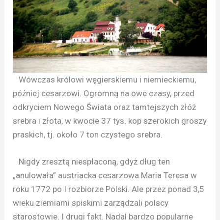
Wówczas królowi węgierskiemu i niemieckiemu,
później cesarzowi. Ogromną na owe czasy, przed
odkryciem Nowego Świata oraz tamtejszych złóż
srebra i złota, w kwocie 37 tys. kop szerokich groszy
praskich, tj. około 7 ton czystego srebra.
Nigdy zresztą niespłaconą, gdyż dług ten
„anulowała” austriacka cesarzowa Maria Teresa w
roku 1772 po I rozbiorze Polski. Ale przez ponad 3,5
wieku ziemiami spiskimi zarządzali polscy
starostowie. I drugi fakt. Nadal bardzo popularne