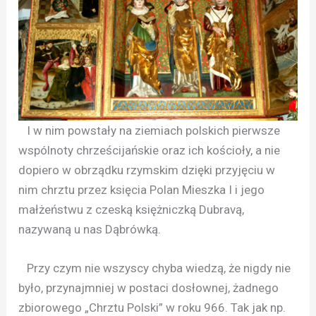
I w nim powstały na ziemiach polskich pierwsze
wspólnoty chrześcijańskie oraz ich kościoły, a nie
dopiero w obrządku rzymskim dzięki przyjęciu w
nim chrztu przez księcia Polan Mieszka I i jego
małżeństwu z czeską księżniczką Dubravą,
nazywaną u nas Dąbrówką.
Przy czym nie wszyscy chyba wiedzą, że nigdy nie
było, przynajmniej w postaci dosłownej, żadnego
zbiorowego „Chrztu Polski” w roku 966. Tak jak np.