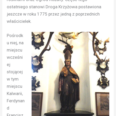
ostatniego stanowi Droga Krzyżowa postawiona
jeszcze w roku 1775 przez jedną z poprzednich
właścicielek.
Pośrodk
u niej, na
miejscu
wcześni
ej
stojącej
w tym
miejscu
Kalwarii,
Ferdynan
d
Francisz