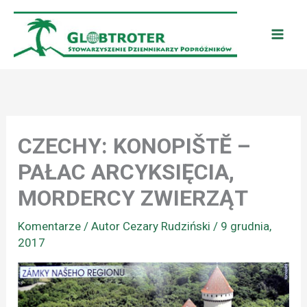
Przejdź
do
treści
CZECHY: KONOPIŠTĔ –
PAŁAC ARCYKSIĘCIA,
MORDERCY ZWIERZĄT
Komentarze
/ Autor
Cezary Rudziński
/
9 grudnia,
2017