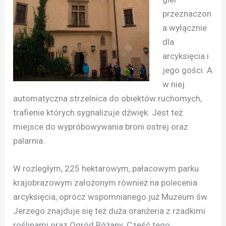
przeznaczon
a wyłącznie
dla
arcyksięcia i
jego gości. A
w niej
automatyczna strzelnica do obiektów ruchomych,
trafienie których sygnalizuje dźwięk. Jest też
miejsce do wypróbowywania broni ostrej oraz
palarnia.
W rozległym, 225 hektarowym, pałacowym parku
krajobrazowym założonym również na polecenia
arcyksięcia, oprócz wspomnianego już Muzeum św.
Jerzego znajduje się też duża oranżeria z rzadkimi
roślinami oraz Ogród Różany. Część tego