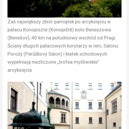
Zaś największy zbiór pamiątek po arcyksięciu w
pałacu Konopiszte (Konopištĕ) koło Beneszowa
(Benešov), 40 km na południowy wschód od Pragi.
Ściany długich pałacowych korytarzy w nim, Salonu
Poroży (Parůžkový Salon) i klatek schodowych
wypełniają niezliczone „trofea myśliwskie”
arcyksięcia.