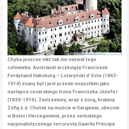
Chyba jeszcze nikt tak nie nazwał tego
człowieka. Austriacki arcyksiążę Franciszek
Ferdynand Habsburg – Lotaryński d’ Este (1863-
1914) znany był i jest przede wszystkim jako
następca cesarskiego tronu Franciszka Józefa I
(1830-1916). Zastrzelony, wraz z żoną, hrabiną
Zofią z d. Chotek na moście w Sarajewie, obecnie
w Bośni i Hercegowinie, przez serbskiego
nacjonalistycznego terrorystę Gawriła Principa