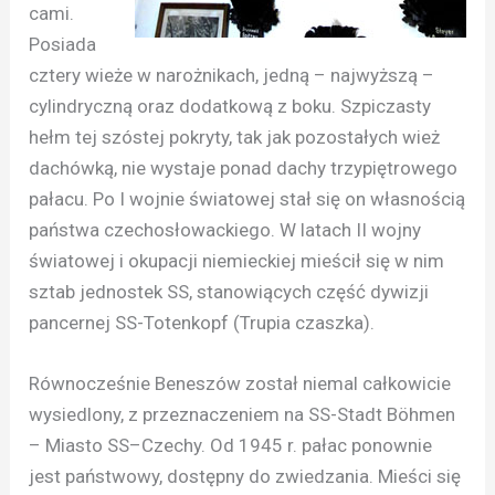
cami.
Posiada
cztery wieże w narożnikach, jedną – najwyższą –
cylindryczną oraz dodatkową z boku. Szpiczasty
hełm tej szóstej pokryty, tak jak pozostałych wież
dachówką, nie wystaje ponad dachy trzypiętrowego
pałacu. Po I wojnie światowej stał się on własnością
państwa czechosłowackiego. W latach II wojny
światowej i okupacji niemieckiej mieścił się w nim
sztab jednostek SS, stanowiących część dywizji
pancernej SS-Totenkopf (Trupia czaszka).
Równocześnie Beneszów został niemal całkowicie
wysiedlony, z przeznaczeniem na SS-Stadt Böhmen
– Miasto SS–Czechy. Od 1945 r. pałac ponownie
jest państwowy, dostępny do zwiedzania. Mieści się