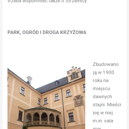
trzeba wspomnieć także o Strzelnicy.
PARK, OGRÓD I DROGA KRZYŻOWA
Zbudowano
ją w 1900
roku na
miejscu
dawnych
stajni. Mieści
się w niej
m.in. sala
gier