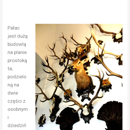
Pałac
jest dużą
budowlą
na planie
prostoką
ta,
podzielo
ną na
dwie
części z
osobnym
i
dziedziń