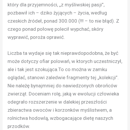
który dla przyjemności, „z myśliwskiej pasji”,
pozbawił ich – dziko żyjących – życia, według
czeskich źródeł, ponad 300.000 (!!! – to nie błąd). Z
czego ponad połowę polecił wypchać, skóry
wyprawić, poroża oprawić.
Liczba ta wydaje się tak nieprawdopodobna, że być
może dotyczy ofiar polowań, w ktorych uczestniczył,
ale i tak jest szokująca.To co można w zamku
oglądać, stanowi zaledwie fragmenty tej „kolekcji”.
Nie należę bynajmniej do nawiedzonych obrońców
zwierząt. Doceniam rolę, jaką w ewolucji człowieka
odegrało rozszerzenie w dalekiej przeszłości
zbieractwa owoców i korzonków myślistwem, a
rolnictwa hodowlą, wzbogacające dietę naszych
przodków.