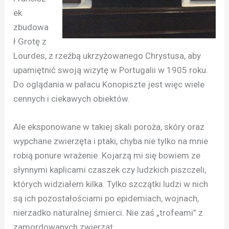
ek
zbudowa
ł Grotę z
Lourdes, z rzeźbą ukrzyżowanego Chrystusa, aby
upamiętnić swoją wizytę w Portugalii w 1905 roku.
Do oglądania w pałacu Konopiszte jest więc wiele
cennych i ciekawych obiektów.
Ale eksponowane w takiej skali poroża, skóry oraz
wypchane zwierzęta i ptaki, chyba nie tylko na mnie
robią ponure wrażenie. Kojarzą mi się bowiem ze
słynnymi kaplicami czaszek czy ludzkich piszczeli,
których widziałem kilka. Tylko szczątki ludzi w nich
są ich pozostałościami po epidemiach, wojnach,
nierzadko naturalnej śmierci. Nie zaś „trofeami” z
zamordowanych zwierząt.