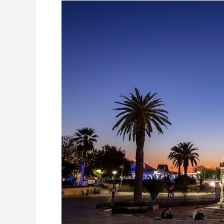
SUN
EXPRESS:
BEZPOŚREDNIO
Z
WARSZAWY
DO
IZMIRU