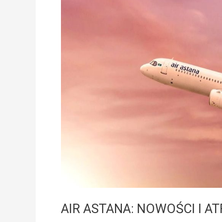
AIR
ASTANA:
NOWOŚCI
I
ATRAKCJE
AIR ASTANA: NOWOŚCI I A