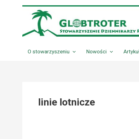
Przejdź
do
treści
O stowarzyszeniu
Nowości
Artyku
linie lotnicze