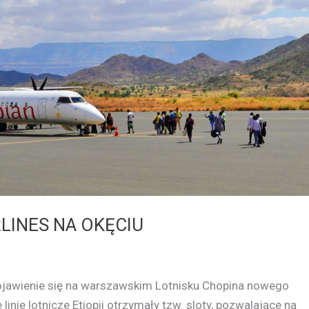
LINES NA OKĘCIU
ojawienie się na warszawskim Lotnisku Chopina nowego
linie lotnicze Etiopii otrzymały tzw. sloty, pozwalające na