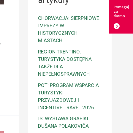
artykuły
Pomagaj
za
darmo
CHORWACJA: SIERPNIOWE
IMPREZY W
HISTORYCZNYCH
MIASTACH
e
REGION TRENTINO:
TURYSTYKA DOSTĘPNA
TAKŻE DLA
NIEPEŁNOSPRAWNYCH
POT: PROGRAM WSPARCIA
TURYSTYKI
PRZYJAZDOWEJ I
INCENTIVE TRAVEL 2026
IS: WYSTAWA GRAFIKI
DUŠANA POLAKOVIČA