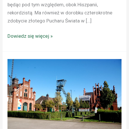
będąc pod tym względem, obok Hiszpanii,
rekordzistą. Ma również w dorobku czterokrotne
zdobycie złotego Pucharu Świata w […]
Dowiedz się więcej »
NIEMCY:
ZECHE
ZOLLVEREIN
–
NOWE
ŻYCIE
STAREJ
KOPALNI