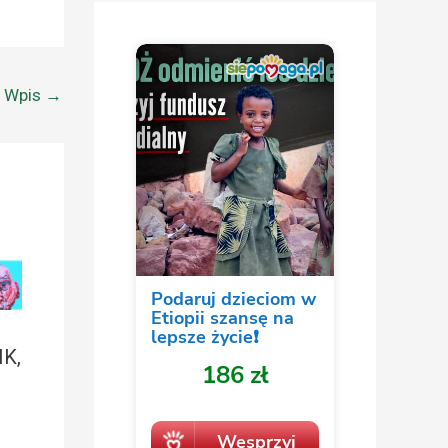
y Wpis
→
K,