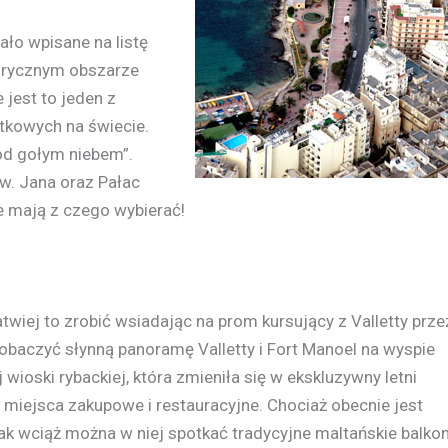
ało wpisane na listę
orycznym obszarze
 jest to jeden z
tkowych na świecie.
od gołym niebem”.
. Jana oraz Pałac
e mają z czego wybierać!
atwiej to zrobić wsiadając na prom kursujący z Valletty prze
baczyć słynną panoramę Valletty i Fort Manoel na wyspie
wioski rybackiej, która zmieniła się w ekskluzywny letni
e miejsca zakupowe i restauracyjne. Chociaż obecnie jest
 wciąż można w niej spotkać tradycyjne maltańskie balko