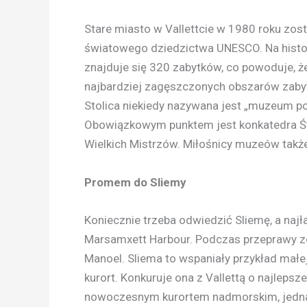
Stare miasto w Vallettcie w 1980 roku zost
światowego dziedzictwa UNESCO. Na hist
znajduje się 320 zabytków, co powoduje, że
najbardziej zagęszczonych obszarów zaby
Stolica niekiedy nazywana jest „muzeum p
Obowiązkowym punktem jest konkatedra Św
Wielkich Mistrzów. Miłośnicy muzeów takż
Promem do Sliemy
Koniecznie trzeba odwiedzić Sliemę, a najł
Marsamxett Harbour. Podczas przeprawy zo
Manoel. Sliema to wspaniały przykład małej 
kurort. Konkuruje ona z Vallettą o najlepsz
nowoczesnym kurortem nadmorskim, jednak