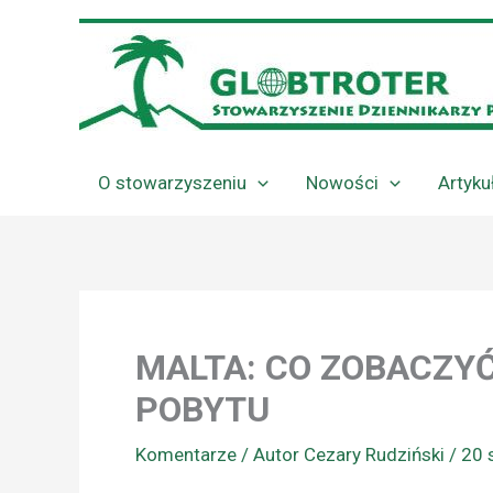
Przejdź
do
treści
O stowarzyszeniu
Nowości
Artyku
MALTA: CO ZOBACZY
POBYTU
Komentarze
/ Autor
Cezary Rudziński
/
20 