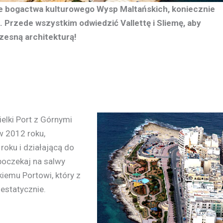
anie bogactwa kulturowego Wysp Maltańskich, koniecznie
 Przede wszystkim odwiedzić Vallettę i Sliemę, aby
zesną architekturą!
ielki Port z Górnymi
w 2012 roku,
oku i działającą do
poczekaj na salwy
kiemu Portowi, który z
estatycznie.