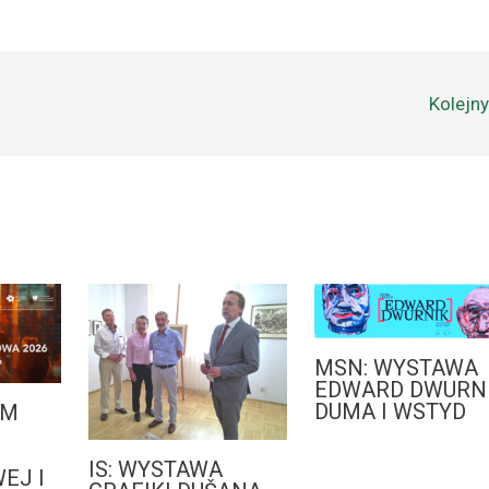
Kolejn
MSN: WYSTAWA
EDWARD DWURNI
DUMA I WSTYD
AM
IS: WYSTAWA
EJ I