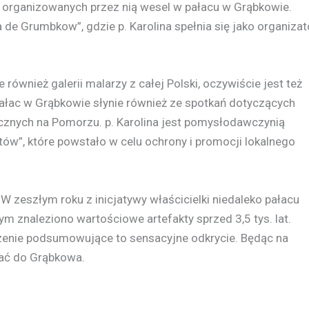
m organizowanych przez nią wesel w pałacu w Grąbkowie.
a de Grumbkow”, gdzie p. Karolina spełnia się jako organizat
le również galerii malarzy z całej Polski, oczywiście jest też
 Pałac w Grąbkowie słynie również ze spotkań dotyczących
gicznych na Pomorzu. p. Karolina jest pomysłodawczynią
ów”, które powstało w celu ochrony i promocji lokalnego
W zeszłym roku z inicjatywy właścicielki niedaleko pałacu
ym znaleziono wartościowe artefakty sprzed 3,5 tys. lat.
zenie podsumowujące to sensacyjne odkrycie. Będąc na
ać do Grąbkowa.