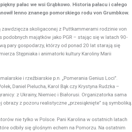
piękny pałac we wsi Grąbkowo. Historia pałacu i całego
stanowił lenno znanego pomorskiego rodu von Grumbkow.
ą zawdzięcza skoligaconej z Puttkammerami rodzinie von
os podobnych majątków jako PGR – stając się w latach 90-
ą pary gospodarzy, którzy od ponad 20 lat starają się
erza Stępniaka i animatorki kultury Karoliny Marii
 malarskie i rzeźbiarskie p.n. „Pomerania Genius Loci”.
Wołek, Daniel Pielucha, Karol Bąk czy Krystyna Rudzka –
anicy: z Ukrainy, Niemiec i Białorusi. Organizatorka sama
 obrazy z pozoru realistyczne „przesiąknięte” są symboliką
orów nie tylko w Polsce. Pani Karolina w ostatnich latach
 które odbiły się głośnym echem na Pomorzu. Na ostatnim