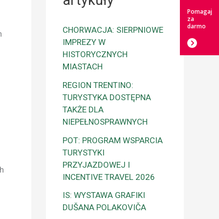
artykuły
Pomagaj
za
darmo
CHORWACJA: SIERPNIOWE
h
IMPREZY W
HISTORYCZNYCH
MIASTACH
REGION TRENTINO:
TURYSTYKA DOSTĘPNA
TAKŻE DLA
NIEPEŁNOSPRAWNYCH
POT: PROGRAM WSPARCIA
TURYSTYKI
PRZYJAZDOWEJ I
ch
INCENTIVE TRAVEL 2026
IS: WYSTAWA GRAFIKI
DUŠANA POLAKOVIČA