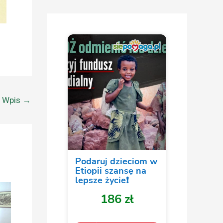
y Wpis
→