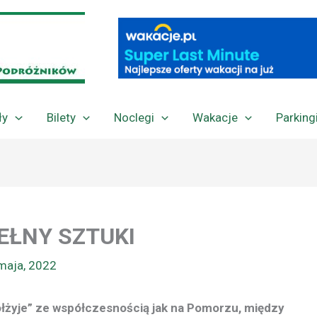
ły
Bilety
Noclegi
Wakacje
Parking
EŁNY SZTUKI
maja, 2022
półżyje” ze współczesnością jak na Pomorzu, między