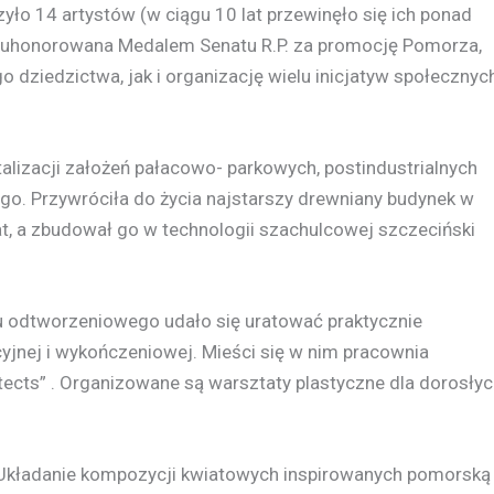
yło 14 artystów (w ciągu 10 lat przewinęło się ich ponad
a uhonorowana Medalem Senatu R.P. za promocję Pomorza,
 dziedzictwa, jak i organizację wielu inicjatyw społecznyc
italizacji założeń pałacowo- parkowych, postindustrialnych
go. Przywróciła do życia najstarszy drewniany budynek w
t, a zbudował go w technologii szachulcowej szczeciński
u odtworzeniowego udało się uratować praktycznie
cyjnej i wykończeniowej. Mieści się w nim pracownia
itects” . Organizowane są warsztaty plastyczne dla dorosły
ka. Układanie kompozycji kwiatowych inspirowanych pomorską