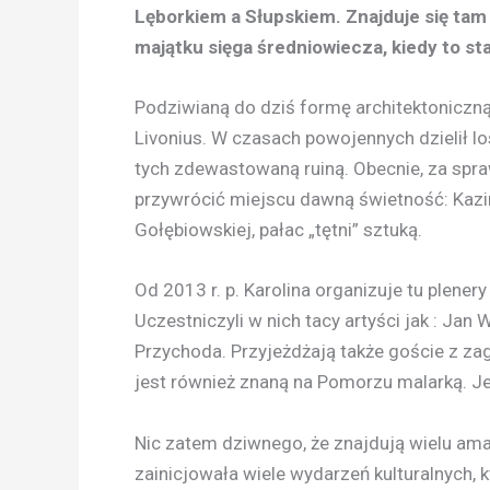
Lęborkiem a Słupskiem. Znajduje się tam 
majątku sięga średniowiecza, kiedy to 
Podziwianą do dziś formę architektoniczn
Livonius. W czasach powojennych dzielił l
tych zdewastowaną ruiną. Obecnie, za spraw
przywrócić miejscu dawną świetność: Kazimi
Gołębiowskiej, pałac „tętni” sztuką.
Od 2013 r. p. Karolina organizuje tu plenery
Uczestniczyli w nich tacy artyści jak : Jan 
Przychoda. Przyjeżdżają także goście z zagr
jest również znaną na Pomorzu malarką. Jej
Nic zatem dziwnego, że znajdują wielu amat
zainicjowała wiele wydarzeń kulturalnych,