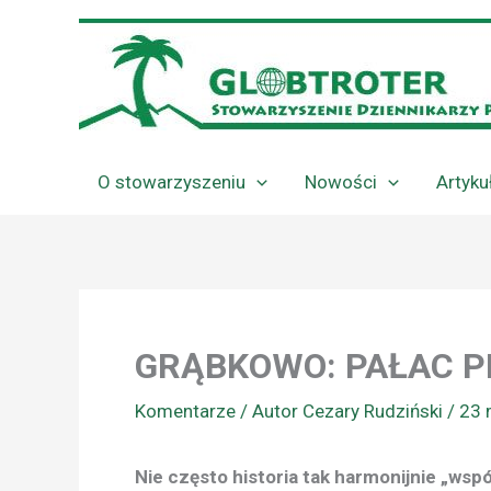
Przejdź
do
treści
O stowarzyszeniu
Nowości
Artyku
GRĄBKOWO: PAŁAC P
Komentarze
/ Autor
Cezary Rudziński
/
23 
Nie często historia tak harmonijnie „ws