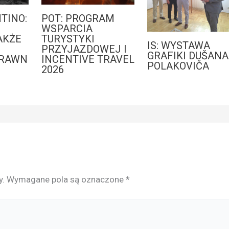
TINO:
POT: PROGRAM
WSPARCIA
AKŻE
TURYSTYKI
IS: WYSTAWA
PRZYJAZDOWEJ I
GRAFIKI DUŠANA
PRAWN
INCENTIVE TRAVEL
POLAKOVIČA
2026
y.
Wymagane pola są oznaczone
*