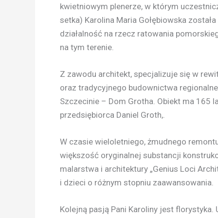
kwietniowym plenerze, w którym uczestnicz
setka) Karolina Maria Gołębiowska został
działalność na rzecz ratowania pomorskiego
na tym terenie.
Z zawodu architekt, specjalizuje się w rew
oraz tradycyjnego budownictwa regionalne
Szczecinie – Dom Grotha. Obiekt ma 165 la
przedsiębiorca Daniel Groth,.
W czasie wieloletniego, żmudnego remont
większość oryginalnej substancji konstruk
malarstwa i architektury „Genius Loci Arch
i dzieci o różnym stopniu zaawansowania.
Kolejną pasją Pani Karoliny jest florysty