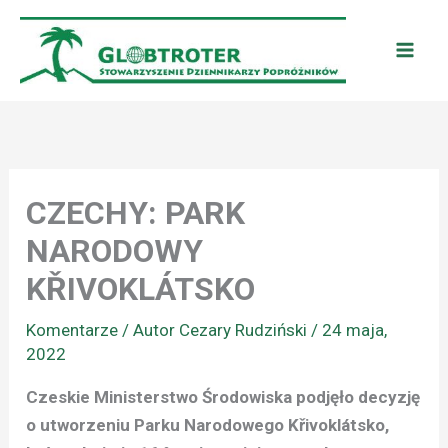
Przejdź
do
treści
CZECHY: PARK
NARODOWY
KŘIVOKLÁTSKO
Komentarze
/ Autor
Cezary Rudziński
/
24 maja,
2022
Czeskie Ministerstwo Środowiska podjęło decyzję
o utworzeniu Parku Narodowego Křivoklátsko,