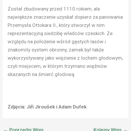
Został zbudowany przed 1110 rokiem, ale
największe znaczenie uzyskał dopiero za panowania
Przemysła Ottokara II., który stworzył w nim
reprezentacyjną siedzibę władców czeskich. Ze
względu na położenie wśród gęstych lasów i
znakomity system obronny, zamek był także
wykorzystywany jako więzienie z lochem głodowym,
czyli miejscem, w którym trzymano więźniów
skazanych na śmierć głodową.
Zdjęcia: Jiři Jiroušek i Adam Dufek
←
Poprzedni Wpis
Kolejny Wpis
→