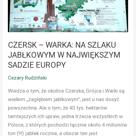
JABŁKOWYM
W
NAJWIĘKSZYM
SADZIE
EUROPY
CZERSK – WARKA: NA SZLAKU
JABŁKOWYM W NAJWIĘKSZYM
SADZIE EUROPY
Cezary Rudziński
Wiedza o tym, że okolice Czerska, Grójca i Warki są
wielkim „zagłębiem jabłkowym”, jest u nas dosyć
powszechna. Ale o tym, że 40 tys. hektarów
tamtejszych ich upraw, jedna trzecia wszystkich w
Polsce, z których pochodzi łącznie około 4 milionów
ton (!!!) jabłek rocznie, a obszar ten jest