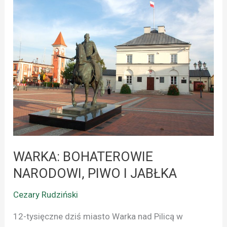
WARKA:
BOHATEROWIE
NARODOWI,
PIWO
I
JABŁKA
WARKA: BOHATEROWIE
NARODOWI, PIWO I JABŁKA
Cezary Rudziński
12-tysięczne dziś miasto Warka nad Pilicą w