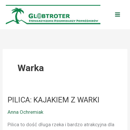
Przejdź
do
treści
Warka
PILICA: KAJAKIEM Z WARKI
PILICA:
KAJAKIEM
Anna Ochremiak
Z
WARKI
Pilica to dość długa rzeka i bardzo atrakcyjna dla