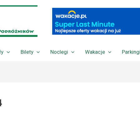
ły
Bilety
Noclegi
Wakacje
Parking
4