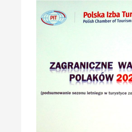
PIT:
ZAGRANICZNE
WAKACJE
POLAKÓW
2024
Z
BIURAMI
PODRÓŻY