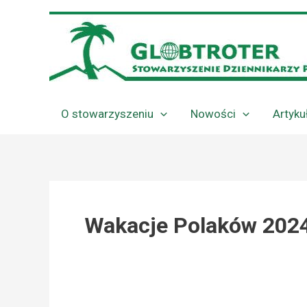
Przejdź
do
treści
O stowarzyszeniu
Nowości
Artyku
Wakacje Polaków 202