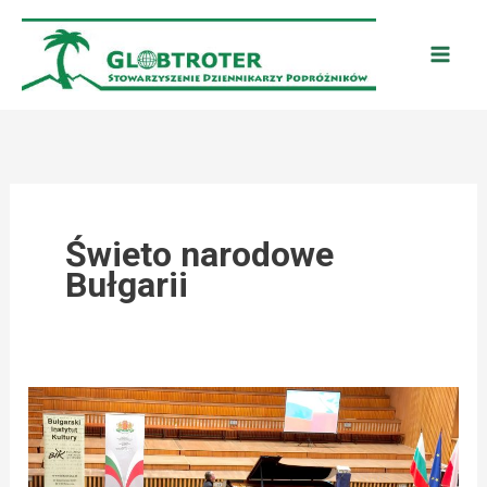
Przejdź
do
treści
Świeto narodowe
Bułgarii
WARSZAWA:
ŚWIĘTO
NARODOWE