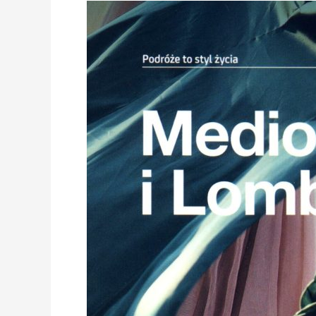
BEDROŻA:
MEDIOLAN
I
LOMBARDIA
–
T&S