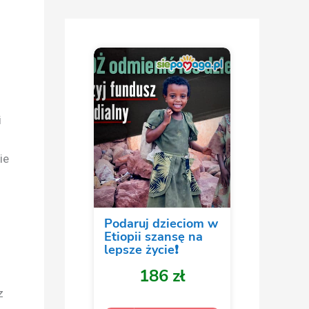
i
ie
z