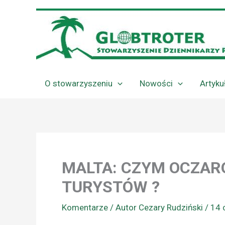
Przejdź
do
treści
O stowarzyszeniu
Nowości
Artyku
MALTA: CZYM OCZAR
TURYSTÓW ?
Komentarze
/ Autor
Cezary Rudziński
/
14 