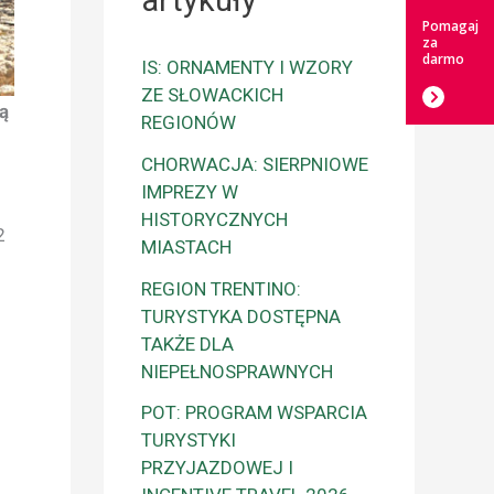
artykuły
Pomagaj
za
darmo
IS: ORNAMENTY I WZORY
ZE SŁOWACKICH
ą
REGIONÓW
CHORWACJA: SIERPNIOWE
IMPREZY W
HISTORYCZNYCH
2
MIASTACH
REGION TRENTINO:
TURYSTYKA DOSTĘPNA
TAKŻE DLA
NIEPEŁNOSPRAWNYCH
POT: PROGRAM WSPARCIA
TURYSTYKI
PRZYJAZDOWEJ I