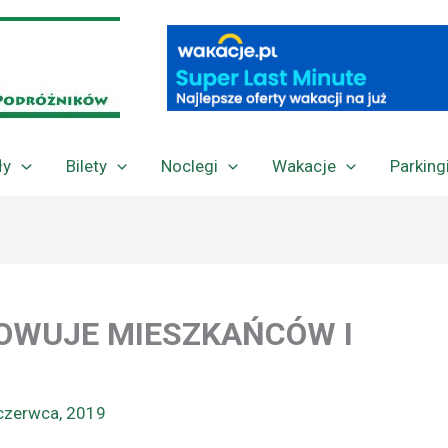
ły
Bilety
Noclegi
Wakacje
Parking
OWUJE MIESZKAŃCÓW I
czerwca, 2019