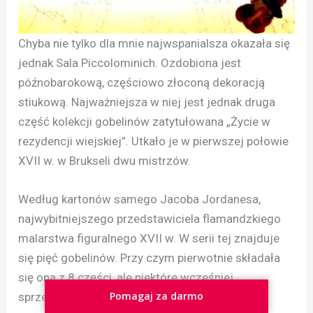
Chyba nie tylko dla mnie najwspanialsza okazała się
jednak Sala Piccolominich. Ozdobiona jest
późnobarokową, częściowo złoconą dekoracją
stiukową. Najważniejsza w niej jest jednak druga
część kolekcji gobelinów zatytułowana „Życie w
rezydencji wiejskiej”. Utkało je w pierwszej połowie
XVII w. w Brukseli dwu mistrzów.
Według kartonów samego Jacoba Jordanesa,
najwybitniejszego przedstawiciela flamandzkiego
malarstwa figuralnego XVII w. W serii tej znajduje
się pięć gobelinów. Przy czym pierwotnie składała
się ona z 8 części, ale niektóre wcześniej
Pomagaj za darmo
sprzedano.