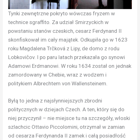
Tynki zewnętrzne pokryto wówczas fryzem w
technice sgraffito. Za udział Smirzyckich w
powstaniu stanów czeskich, cesarz Ferdynand II
skonfiskował im cały majątek. Odkupiła go w 1623
roku Magdalena Trčková z Lipy, de domo z rodu
Lobkovičov. I po paru latach przekazała go synowi
Adamowi Erdmanowi. W roku 1634 został on jednak
zamordowany w Chebie, wraz z wodzem i
politykiem Albrechtem von Wallensteinem.
Byłą to jedna z najsłynniejszych zbrodni
politycznych w dziejach Czech. A ten, który się do
niej przyczynił – nie miejsce tu na szczegóły, włoski
szlachcic Ottavio Piccolomini, otrzymał w zamian
od cesarza Ferdynanda II zamek i całą posiadłość