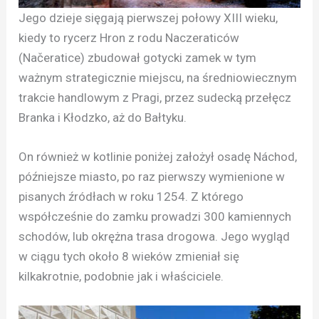
Jego dzieje sięgają pierwszej połowy XIII wieku,
kiedy to rycerz Hron z rodu Naczeraticów
(Načeratice) zbudował gotycki zamek w tym
ważnym strategicznie miejscu, na średniowiecznym
trakcie handlowym z Pragi, przez sudecką przełęcz
Branka i Kłodzko, aż do Bałtyku.
On również w kotlinie poniżej założył osadę Náchod,
późniejsze miasto, po raz pierwszy wymienione w
pisanych źródłach w roku 1254. Z którego
współcześnie do zamku prowadzi 300 kamiennych
schodów, lub okrężna trasa drogowa. Jego wygląd
w ciągu tych około 8 wieków zmieniał się
kilkakrotnie, podobnie jak i właściciele.