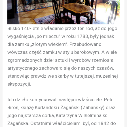
Blisko 140-letnie władanie przez ten ród, aż do jego
wygaśnięcia „po mieczu” w roku 1783, były jednak
dla zamku „złotym wiekiem”. Przebudowano
wówczas część zamku w stylu barokowym. A wiele
zgromadzonych dzieł sztuki i wyrobów rzemiosła
artystycznego zachowało się do naszych czasów,
stanowiąc prawdziwe skarby w tutejszej, muzealnej
ekspozycji.
Ich dzieło kontynuowali następni właściciele: Petr
Biron, książę Kurlandski i Żagański (Zahanský) oraz
jego najstarsza córka, Katarzyna Wilhelmina ks.
Żagańska. Ostatnimi właścicielami był, od 1842 do