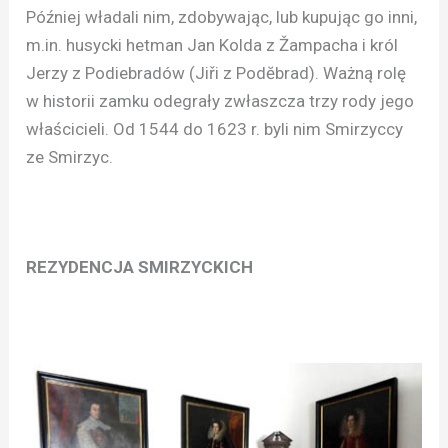
Później władali nim, zdobywając, lub kupując go inni,
m.in. husycki hetman Jan Kolda z Žampacha i król
Jerzy z Podiebradów (Jiři z Podĕbrad). Ważną rolę
w historii zamku odegrały zwłaszcza trzy rody jego
właścicieli. Od 1544 do 1623 r. byli nim Smirzyccy
ze Smirzyc.
REZYDENCJA SMIRZYCKICH