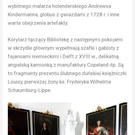
wybitnego malarza holenderskiego Andrewsa
Kindermanna, globus z gwiazdami z 1728 r. i inne
warte obejrzenia artefakty.
Korytarz łączący Bibliotekę z następnymi pokojami
w skrzydle głównym wypełniają szafki i gabloty z
fajansami niemieckimi i Delft z XVIII w., delikatną
angielską kamionką z manufaktury Copeland itp. Są
to fragmenty prezentu ślubnego duńskiej księżniczki
Louisy, pierwszej żony ks. Fryderyka Wilhelma
Schaumburg-Lippe.