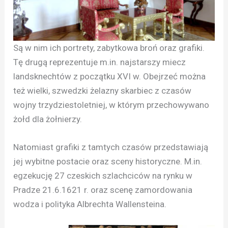
Są w nim ich portrety, zabytkowa broń oraz grafiki.
Tę drugą reprezentuje m.in. najstarszy miecz
landsknechtów z początku XVI w. Obejrzeć można
też wielki, szwedzki żelazny skarbiec z czasów
wojny trzydziestoletniej, w którym przechowywano
żołd dla żołnierzy.
Natomiast grafiki z tamtych czasów przedstawiają
jej wybitne postacie oraz sceny historyczne. M.in.
egzekucję 27 czeskich szlachciców na rynku w
Pradze 21.6.1621 r. oraz scenę zamordowania
wodza i polityka Albrechta Wallensteina.