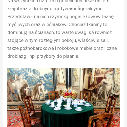
Na wszystkich czterech gobelinach utkał on letni
krajobraz z drobnymi motywami figuralnymi.
Przedstawił na nich rzymską boginię łowów Dianę,
myśliwych oraz wieśniaków. Chociaż tkaniny te
dominują na ścianach, to warte uwagi są również
stojące w tym rozległym pokoju, właściwie sali,
także późnobarokowe i rokokowe meble oraz liczne
drobiazgi, np. przybory do pisania.