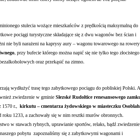
ku minionego stulecia wożące mieszkańców z prędkością maksymalną do
kowe pociągi turystyczne składające się z dwu wagonów bez ścian i
óżni nie byli narażeni na kaprysy aury – wagonu towarowego na rowery
iwnego
, przy bufecie którego można napić się nie tylko tego złocistego
 bezalkoholowych oraz przekąsić na zimno.
rzają wydłużyć trasę tego zabytkowego pociągu do pobliskiej Polski. 
 również zwiedzenie w gminie
Slezské Rudoltice renesansowego zamk
 1570 r.,
kirkutu – cmentarza żydowskiego w miasteczku Osoblah
od roku 1233, a zachowały się w nim resztki murów obronnych.
wo w stawach rybnych, uprawianie sportów, relaks, bądź zwiedzenie
 naszego pobytu
zapoznaliśmy się z zabytkowymi wagonami i