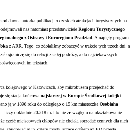
 od dawna autorka publikacji o czeskich atrakcjach turystycznych na
podejmowali nas natomiast przedstawiciele
Regionu Turystycznego
egionalnego z Ostrawy i Euroregionu Pradziad
. A napięty program
abka
z ARR. Tego, co zdołaliśmy zobaczyć w trakcie tych trzech dni, n
ziś ograniczę się do relacji z całej podróży, a do najciekawszych
poświęconych im tekstach.
rca kolejowego w Katowicach, aby mikrobusem przejechać do
uje się stacja końcowa
najstarszej w Europie Środkowej kolejki
wano ją w 1898 roku do odległego o 15 km miasteczka
Osoblaha
a – liczy dokładnie 20.218 m. I to nie ze względu na ukształtowanie
o, że część miejscowych chłopów nie chciała sprzedać cennych dla nich
mie, zbudować m.in. cztery mosty liczące ogółem aż 102 przęsła.