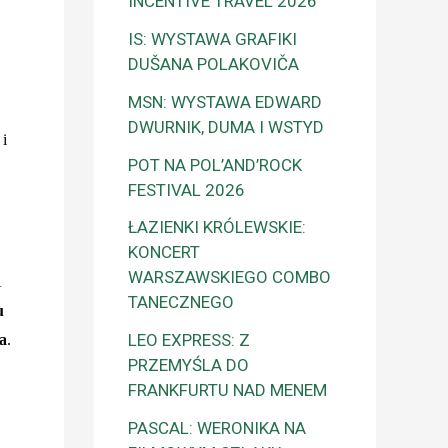
INCENTIVE TRAVEL 2026
IS: WYSTAWA GRAFIKI
DUŠANA POLAKOVIČA
MSN: WYSTAWA EDWARD
DWURNIK, DUMA I WSTYD
 i
POT NA POL’AND’ROCK
FESTIVAL 2026
ŁAZIENKI KRÓLEWSKIE:
KONCERT
WARSZAWSKIEGO COMBO
A
TANECZNEGO
u
LEO EXPRESS: Z
a
.
PRZEMYŚLA DO
FRANKFURTU NAD MENEM
PASCAL: WERONIKA NA