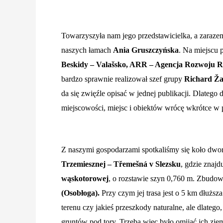
Towarzyszyła nam jego przedstawicielka, a zarazem
naszych łamach
Ania Gruszczyńska
. Na miejscu 
Beskidy – Valašsko, ARR – Agencja Rozwoju R
bardzo sprawnie realizował szef grupy
Richard Ž
da się zwięźle opisać w jednej publikacji. Dlatego d
miejscowości, miejsc i obiektów wrócę wkrótce w 
Z naszymi gospodarzami spotkaliśmy się koło dwo
Trzemiesznej – Třemešná v Slezsku
, gdzie znajd
wąskotorowej
, o rozstawie szyn 0,760 m. Zbudo
(Osobłoga).
Przy czym jej trasa jest o 5 km dłuższ
terenu czy jakieś przeszkody naturalne, ale dlateg
gruntów pod tory. Trzeba więc było omijać ich zie