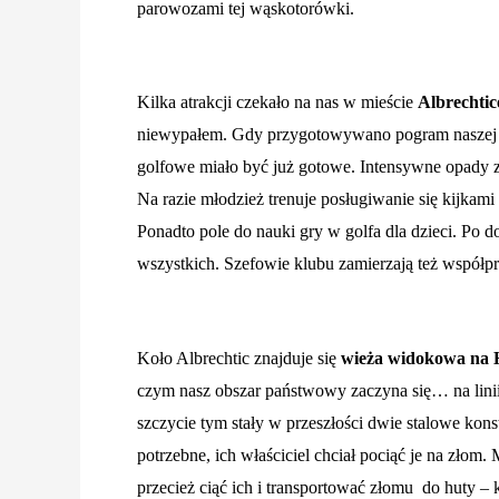
parowozami tej wąskotorówki.
Kilka atrakcji czekało na nas w mieście
Albrechtic
niewypałem. Gdy przygotowywano pogram naszej p
golfowe miało być już gotowe. Intensywne opady z
Na razie młodzież trenuje posługiwanie się kijkami
Ponadto pole do nauki gry w golfa dla dzieci. Po d
wszystkich. Szefowie klubu zamierzają też współp
Koło Albrechtic znajduje się
wieża widokowa na 
czym nasz obszar państwowy zaczyna się… na lin
szczycie tym stały w przeszłości dwie stalowe kons
potrzebne, ich właściciel chciał pociąć je na złom.
przecież ciąć ich i transportować złomu
do huty – 