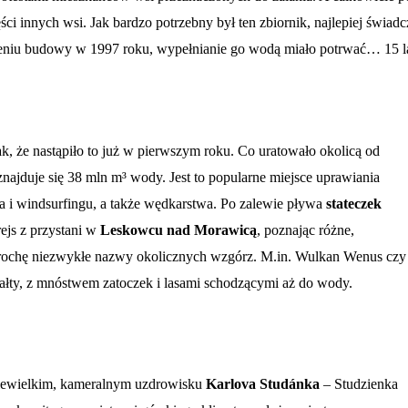
ci innych wsi. Jak bardzo potrzebny był ten zbiornik, najlepiej świad
zeniu budowy w 1997 roku, wypełnianie go wodą miało potrwać… 15 la
, że nastąpiło to już w pierwszym roku. Co uratowało okolicą od
jduje się 38 mln m³ wody. Jest to popularne miejsce uprawiania
a i windsurfingu, a także wędkarstwa. Po zalewie pływa
stateczek
ejs z przystani w
Leskowcu nad Morawicą
, poznając różne,
trochę niezwykłe nazwy okolicznych wzgórz. M.in. Wulkan Wenus czy
ałty, z mnóstwem zatoczek i lasami schodzącymi aż do wody.
niewielkim, kameralnym uzdrowisku
Karlova Studánka
– Studzienka