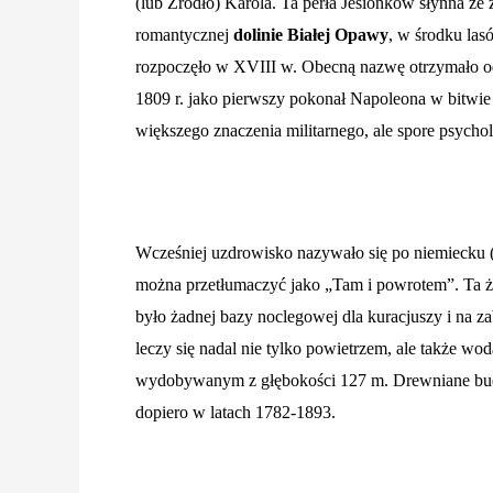
(lub Źródło) Karola. Ta perła Jesionków słynna ze 
romantycznej
dolinie Białej Opawy
, w środku las
rozpoczęło w XVIII w. Obecną nazwę otrzymało od
1809 r. jako pierwszy pokonał Napoleona w bitwi
większego znaczenia militarnego, ale spore psycho
Wcześniej uzdrowisko nazywało się po niemiecku 
można przetłumaczyć jako „Tam i powrotem”. Ta ż
było żadnej bazy noclegowej dla kuracjuszy i na za
leczy się nadal nie tylko powietrzem, ale także w
wydobywanym z głębokości 127 m. Drewniane budy
dopiero w latach 1782-1893.