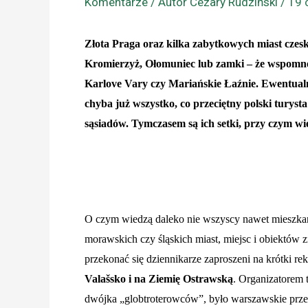
Komentarze
/ Autor
Cezary Rudziński
/
19 
Złota Praga oraz kilka zabytkowych miast czes
Kromierzyż, Ołomuniec lub zamki – że wspomnę 
Karlove Vary czy Mariańskie Łaźnie. Ewentualni
chyba już wszystko, co przeciętny polski turys
sąsiadów. Tymczasem są ich setki, przy czym wi
O czym wiedzą daleko nie wszyscy nawet mieszkań
morawskich czy śląskich miast, miejsc i obiektów z
przekonać się dziennikarze zaproszeni na krótki r
Valašsko i na Ziemię Ostrawską
. Organizatorem 
dwójka „globtroterowców”, było warszawskie prz