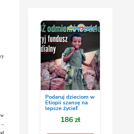
wy
a w
 –
od