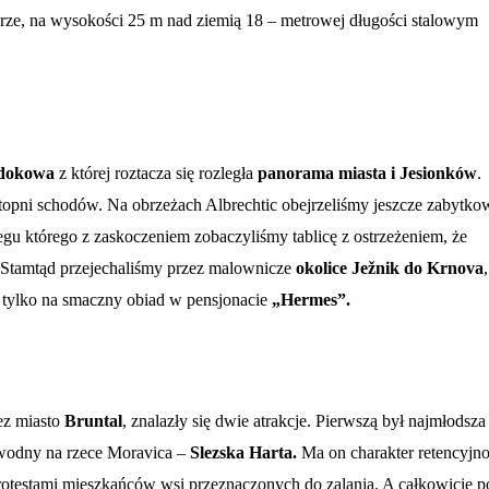
rze, na wysokości 25 m nad ziemią 18 – metrowej długości stalowym
idokowa
z której roztacza się rozległa
panorama miasta i Jesionków
.
stopni schodów. Na obrzeżach Albrechtic obejrzeliśmy jeszcze zabytko
egu którego z zaskoczeniem zobaczyliśmy tablicę z ostrzeżeniem, że
 Stamtąd przejechaliśmy przez malownicze
okolice Ježnik do Krnova
,
ę tylko na smaczny obiad w pensjonacie
„Hermes”.
ez miasto
Bruntal
, znalazły się dwie atrakcje. Pierwszą był najmłodsz
k wodny na rzece Moravica –
Slezska
Harta.
Ma on charakter retencyjno
otestami mieszkańców wsi przeznaczonych do zalania. A całkowicie p