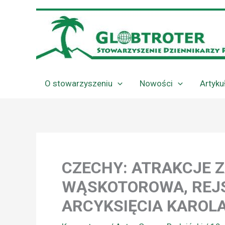
Przejdź
do
treści
O stowarzyszeniu
Nowości
Artyku
CZECHY: ATRAKCJE ZA
WĄSKOTOROWA, REJS
ARCYKSIĘCIA KAROL