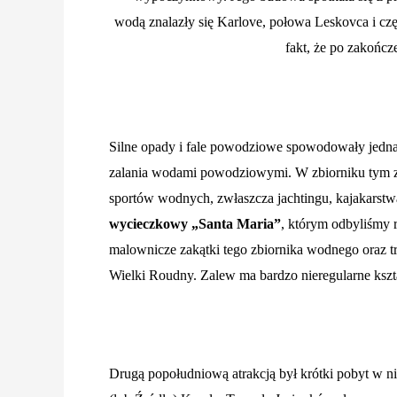
wodą znalazły się Karlove, połowa Leskovca i częś
fakt, że po zakońc
Silne opady i fale powodziowe spowodowały jednak
zalania wodami powodziowymi. W zbiorniku tym zna
sportów wodnych, zwłaszcza jachtingu, kajakarstw
wycieczkowy „Santa Maria”
, którym odbyliśmy r
malownicze zakątki tego zbiornika wodnego oraz 
Wielki Roudny. Zalew ma bardzo nieregularne kszt
Drugą popołudniową atrakcją był krótki pobyt w 