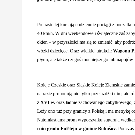
Po trasie tej kursują codziennie pociągi z począt
40 km/h. W dni weekendowe i świąteczne zaś zabyt
okien – w przyszłości ma się to zmienić, aby podr
wózki dziecięce. Oraz wielkiej atrakcji:
Wagonu P
płynu, ale także czegoś mocniejszego lub napojów
Koleje Czeskie oraz Śląskie Koleje Ziemskie zamie
na razie proponują nie tylko przejażdżki nim, ale
z XVI
w. oraz ładnie zachowanego zabytkowego, z
Leży ono tuż przy granicy z Polską i ma metrykę 
Natomiast amatorom wypoczynku sugerują wędkarst
ruin grodu Fulštejn w gminie Bohušov
. Podczas