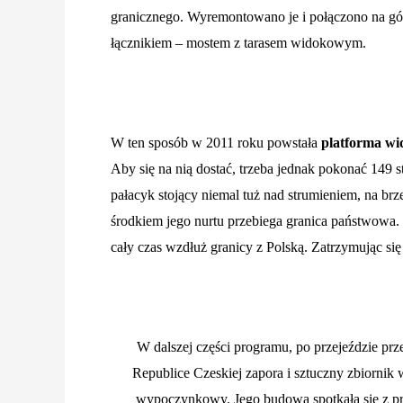
granicznego. Wyremontowano je i połączono na gó
łącznikiem – mostem z tarasem widokowym.
W ten sposób w 2011 roku powstała
platforma w
Aby się na nią dostać, trzeba jednak pokonać 149 
pałacyk stojący niemal tuż nad strumieniem, na brz
środkiem jego nurtu przebiega granica państwowa.
cały czas wzdłuż granicy z Polską. Zatrzymując si
W dalszej części programu, po przejeździe prz
Republice Czeskiej zapora i sztuczny zbiorni
wypoczynkowy. Jego budowa spotkała się z pr