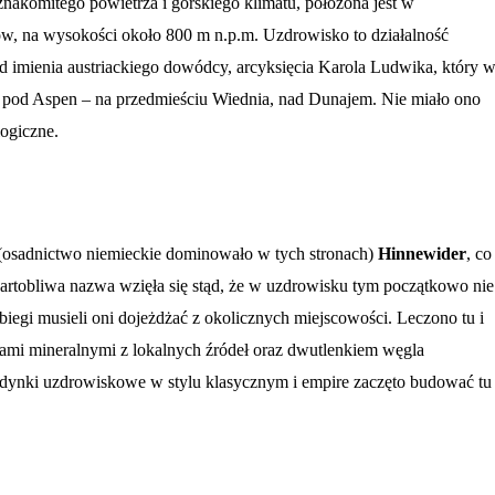
znakomitego powietrza i górskiego klimatu, położona jest w
ów, na wysokości około 800 m n.p.m. Uzdrowisko to działalność
 imienia austriackiego dowódcy, arcyksięcia Karola Ludwika, który 
e pod Aspen – na przedmieściu Wiednia, nad Dunajem. Nie miało ono
logiczne.
(osadnictwo niemieckie dominowało w tych stronach)
Hinnewider
, co
artobliwa nazwa wzięła się stąd, że w uzdrowisku tym początkowo nie
biegi musieli oni dojeżdżać z okolicznych miejscowości. Leczono tu i
odami mineralnymi z lokalnych źródeł oraz dwutlenkiem węgla
nki uzdrowiskowe w stylu klasycznym i empire zaczęto budować tu