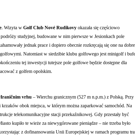
e
. Wizyta w
Golf Club Nové Rudikovy
okazała się częściowo
odróży studyjnej, budowane w nim pierwsze w Jesionkach pole
ahamowały jednak prace i dopiero obecnie rozkręcają się one na dobre
 golfowymi. Natomiast w siedzibie klubu golfowego jest minigolf i bufe
okończeniu tej inwestycji tutejsze pole golfowe będzie dostępne dla
racować z golfem opolskim.
Hraničnim vrhu
– Wierchu granicznym (527 m n.p.m.) z Polską. Przy
ii krzaków obok miejsca, w którym można zaparkować samochód. Na
trukcje telekomunikacyjne stacji przekaźnikowej. Gdy przestały być
 Miasto kupiło te wieże za niewygórowane pieniądze – nie trzeba było
korzystając z dofinansowania Unii Europejskiej w ramach programu tra