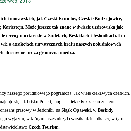
czerwca, 2013
kich i morawskich, jak Czeski Krumlov, Czeskie Budziejowice,
Karlsztejn. Może jeszcze tak znane w świecie uzdrowiska jak
e tereny narciarskie w Sudetach, Beskidach i Jesionikach. I to
ta wie o atrakcjach turystycznych kraju naszych południowych
ele dosłownie tuż za graniczną miedzą.
cy naszego południowego pogranicza. Jak wiele ciekawych czeskich,
najduje się tak blisko Polski, mogli – niekiedy z zaskoczeniem –
ekonesans prasowy w Jesioniki, na
Śląsk Opawski, w Beskidy –
tego wyjazdu, w którym uczestniczyła szóstka dziennikarzy, w tym
edstawicielstwo
Czech Tourism.