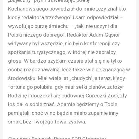
„bajeczny” płyn i trawestując poetę
Kochanowskiego powiedział do mnie „czy znał kto
kiedy redaktora trzeźwego” i sam odpowiedział –
wywołując burzę śmiechu – „taki nie uczyni dla
Polski niczego dobrego”. Redaktor Adam Gąsior
widywany był wszędzie, nie było konferencji czy
spotkania turystycznego, w której nie zabrałby
głosu. W bardzo szybkim czasie stał się nie tylko
osobą rozpoznawalną, lecz także wielce znaczącą w
środowisku. Miał wiele lat „chudych”, a teraz, kiedy
fortuna go polubiła, gdy miał setki planów, założył
Rodzinę i doczekał się cudownej Córeczki Zosi, zły
los dał o sobie znać. Adamie będziemy o Tobie
pamiętali, choć wino będzie miało zupełnie inny
smak, bez Twojego towarzystwa.
Sławomir Bawarski Prezes SDP Globtroter