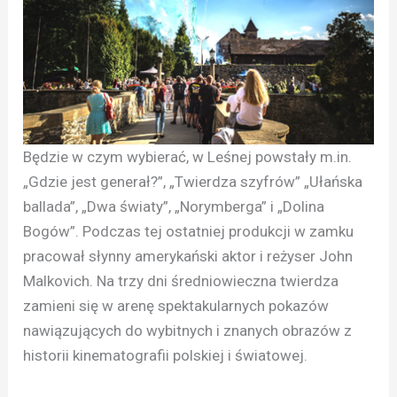
Będzie w czym wybierać, w Leśnej powstały m.in.
„Gdzie jest generał?”, „Twierdza szyfrów” „Ułańska
ballada”, „Dwa światy”, „Norymberga” i „Dolina
Bogów”. Podczas tej ostatniej produkcji w zamku
pracował słynny amerykański aktor i reżyser John
Malkovich. Na trzy dni średniowieczna twierdza
zamieni się w arenę spektakularnych pokazów
nawiązujących do wybitnych i znanych obrazów z
historii kinematografii polskiej i światowej.