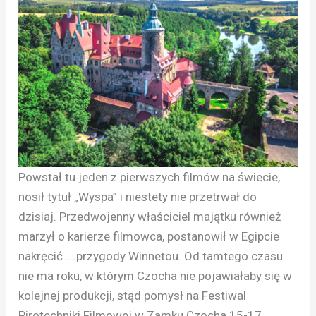
Powstał tu jeden z pierwszych filmów na świecie,
nosił tytuł „Wyspa” i niestety nie przetrwał do
dzisiaj. Przedwojenny właściciel majątku również
marzył o karierze filmowca, postanowił w Egipcie
nakręcić ….przygody Winnetou. Od tamtego czasu
nie ma roku, w którym Czocha nie pojawiałaby się w
kolejnej produkcji, stąd pomysł na Festiwal
Pirotechniki Filmowej w Zamku Czocha 15-17