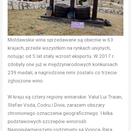
Mołdawskie wina sprzedawane są obecnie w 63
krajach, przede wszystkim na rynkach unijnych,
notując od 5 lat stały wzrost eksportu. W 2017 r.
zdobyły one już w międzynarodowych konkursach
239 medali, a nagrodzone nimi zostało co trzecie
zgłoszone wino.
W kraju są cztery regiony winiarskie: Valul Lui Traian,
Stefan Voda, Codru i Divie, zarazem obszary
chronionego oznaczenia geograficznego. I kilka
podstawowych szczepów winorośli.
Najpopularniejszymi rodzimymi są Viorica, Rara