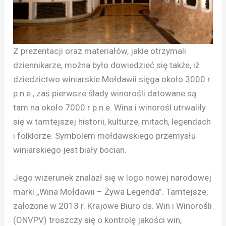
Z prezentacji oraz materiałów, jakie otrzymali
dziennikarze, można było dowiedzieć się także, iż
dziedzictwo winiarskie Mołdawii sięga około 3000 r.
p.n.e., zaś pierwsze ślady winorośli datowane są
tam na około 7000 r p.n.e. Wina i winorośl utrwaliły
się w tamtejszej historii, kulturze, mitach, legendach
i folklorze. Symbolem mołdawskiego przemysłu
winiarskiego jest biały bocian.
Jego wizerunek znalazł się w logo nowej narodowej
marki „Wina Mołdawii – Żywa Legenda”. Tamtejsze,
założone w 2013 r. Krajowe Biuro ds. Win i Winorośli
(ONVPV) troszczy się o kontrolę jakości win,