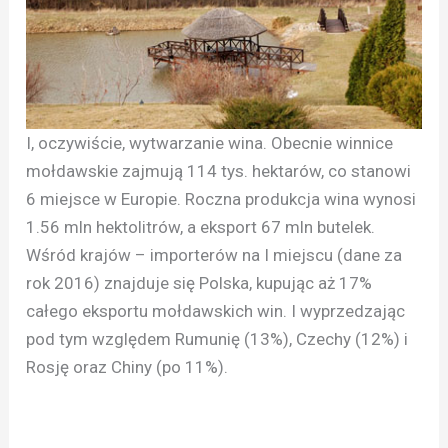
I, oczywiście, wytwarzanie wina. Obecnie winnice
mołdawskie zajmują 114 tys. hektarów, co stanowi
6 miejsce w Europie. Roczna produkcja wina wynosi
1.56 mln hektolitrów, a eksport 67 mln butelek.
Wśród krajów – importerów na I miejscu (dane za
rok 2016) znajduje się Polska, kupując aż 17%
całego eksportu mołdawskich win. I wyprzedzając
pod tym względem Rumunię (13%), Czechy (12%) i
Rosję oraz Chiny (po 11%).