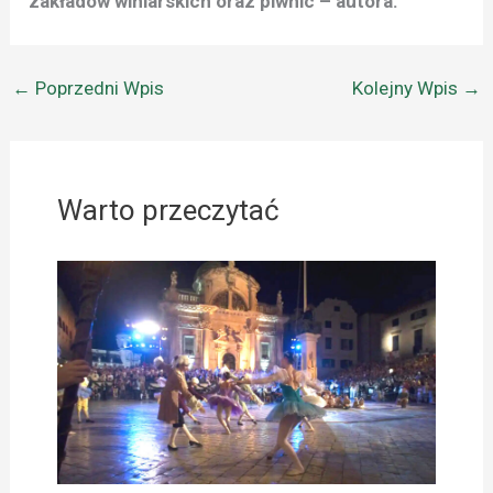
zakładów winiarskich oraz piwnic – autora.
←
Poprzedni Wpis
Kolejny Wpis
→
Warto przeczytać