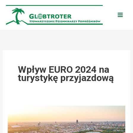
Przejdź
do
treści
Wpływ EURO 2024 na
turystykę przyjazdową
NIEMCY:
REKORDY
PRZYJAZDÓW