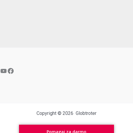
YouTube
Facebook
Copyright © 2026 Globtroter
Pomagaj za darmo