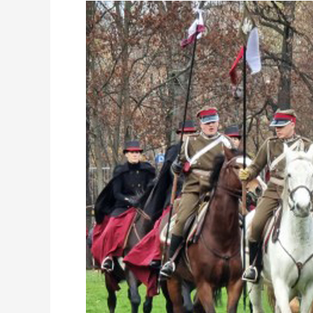
ŁAZIENKI
KRÓLEWSKIE
ZAPRASZAJĄ
NA
ŚWIĘTO
NIEPODLEGŁOŚCI