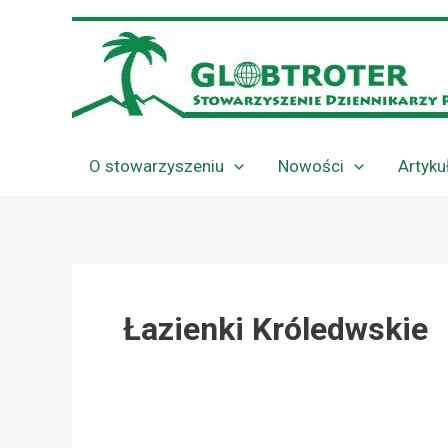
Przejdź
do
treści
O stowarzyszeniu
Nowości
Artyku
Łazienki Króledwskie