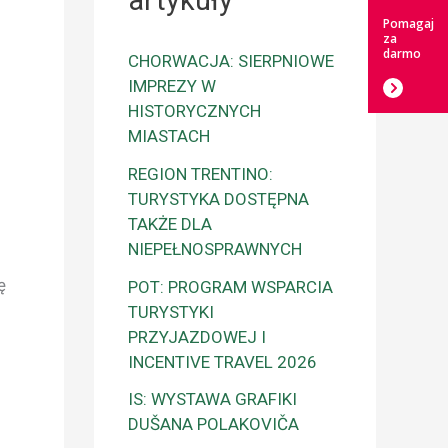
artykuły
Pomagaj
za
darmo
CHORWACJA: SIERPNIOWE
IMPREZY W
HISTORYCZNYCH
MIASTACH
REGION TRENTINO:
TURYSTYKA DOSTĘPNA
TAKŻE DLA
NIEPEŁNOSPRAWNYCH
ę
POT: PROGRAM WSPARCIA
TURYSTYKI
PRZYJAZDOWEJ I
INCENTIVE TRAVEL 2026
IS: WYSTAWA GRAFIKI
DUŠANA POLAKOVIČA