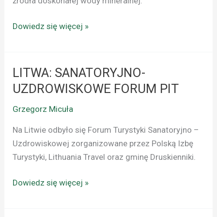
źródła doskonałej wody mineralnej.
Dowiedz się więcej »
LITWA: SANATORYJNO-
LITWA:
SANATORYJNO-
UZDROWISKOWE FORUM PIT
UZDROWISKOWE
Grzegorz Micuła
FORUM
PIT
Na Litwie odbyło się Forum Turystyki Sanatoryjno –
Uzdrowiskowej zorganizowane przez Polską Izbę
Turystyki, Lithuania Travel oraz gminę Druskienniki.
Dowiedz się więcej »