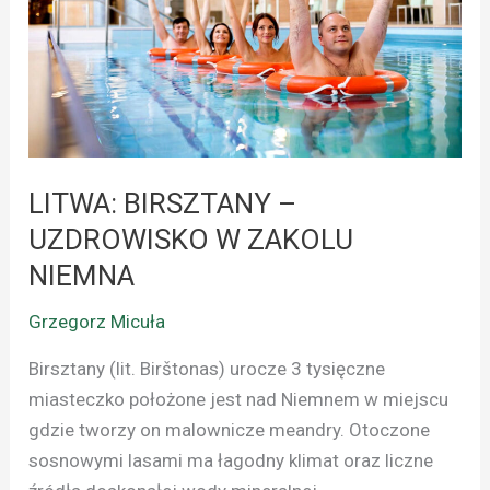
W
ZAKOLU
NIEMNA
LITWA: BIRSZTANY –
UZDROWISKO W ZAKOLU
NIEMNA
Grzegorz Micuła
Birsztany (lit. Birštonas) urocze 3 tysięczne
miasteczko położone jest nad Niemnem w miejscu
gdzie tworzy on malownicze meandry. Otoczone
sosnowymi lasami ma łagodny klimat oraz liczne