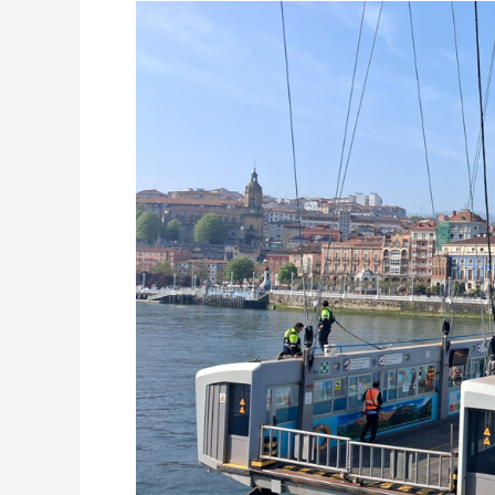
HISZPANIA:
MOST
BISKAJSKI