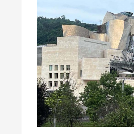
ARCHITEKTONICZNA
AWANGARDA
I
ŚREDNIOWIECZNA
STARÓWKA