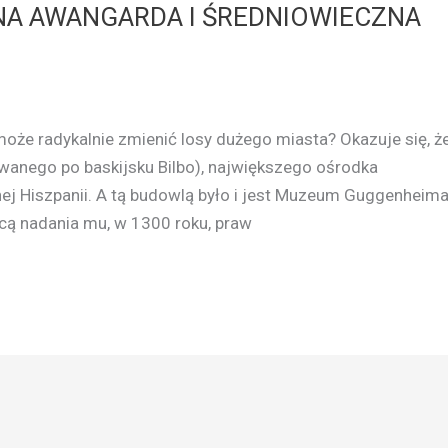
NA AWANGARDA I ŚREDNIOWIECZNA
że radykalnie zmienić losy dużego miasta? Okazuje się, ż
ywanego po baskijsku Bilbo), największego ośrodka
j Hiszpanii. A tą budowlą było i jest Muzeum Guggenheim
icą nadania mu, w 1300 roku, praw