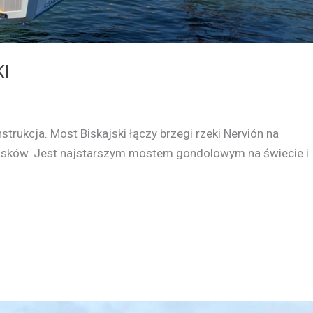
KI
trukcja. Most Biskajski łączy brzegi rzeki Nervión na
 Basków. Jest najstarszym mostem gondolowym na świecie i