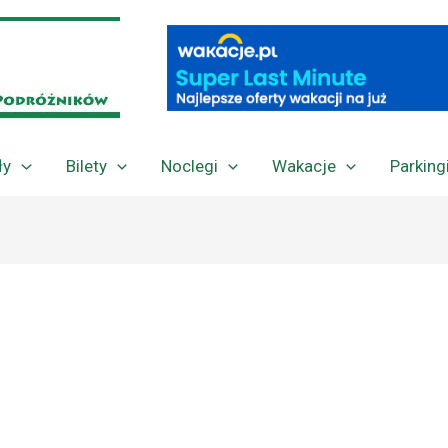
ły
Bilety
Noclegi
Wakacje
Parking