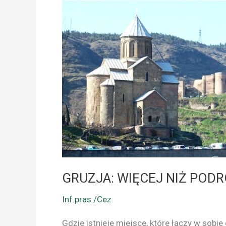
GRUZJA:
WIĘCEJ
NIŻ
PODROŻ.
TO
OPOWIEŚĆ!
GRUZJA: WIĘCEJ NIŻ PODR
Inf.pras./Cez
Gdzie istnieje miejsce, które łączy w sobie