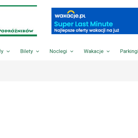
ły
Bilety
Noclegi
Wakacje
Parking