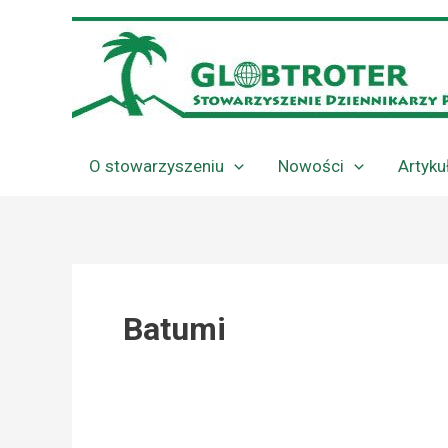
Przejdź
do
treści
O stowarzyszeniu
Nowości
Artyku
Batumi