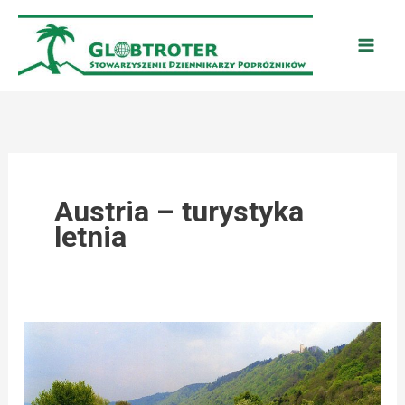
Przejdź
do
treści
Austria – turystyka
letnia
AUSTRIA:
LATO
PEŁNE