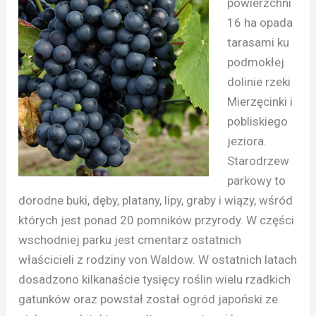
powierzchni
16 ha opada
tarasami ku
podmokłej
dolinie rzeki
Mierzęcinki i
pobliskiego
jeziora.
Starodrzew
parkowy to
dorodne buki, dęby, platany, lipy, graby i wiązy, wśród
których jest ponad 20 pomników przyrody. W części
wschodniej parku jest cmentarz ostatnich
właścicieli z rodziny von Waldow. W ostatnich latach
dosadzono kilkanaście tysięcy roślin wielu rzadkich
gatunków oraz powstał został ogród japoński ze