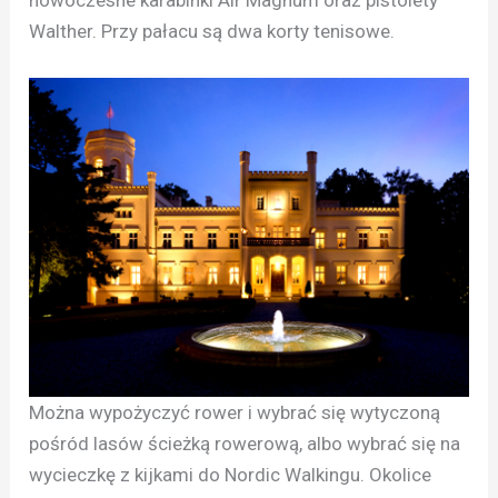
nowoczesne karabinki Air Magnum oraz pistolety
Walther. Przy pałacu są dwa korty tenisowe.
Można wypożyczyć rower i wybrać się wytyczoną
pośród lasów ścieżką rowerową, albo wybrać się na
wycieczkę z kijkami do Nordic Walkingu. Okolice