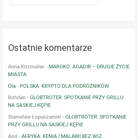
Ostatnie komentarze
Anna Kitzmüller
-
MAROKO: AGADIR – DRUGIE ŻYCIE
MIASTA
Ola
-
POLSKA: KRYPTO DLA PODRÓŻNIKÓW
Bohdan
-
GLOBTROTER: SPOTKANIE PRZY GRILLU
NA SASKIEJ KĘPIE
Stanisław Łopuszański
-
GLOBTROTER: SPOTKANIE
PRZY GRILLU NA SASKIEJ KĘPIE
And
-
AFRYKA: KENIA I MALAWI BEZ WIZ