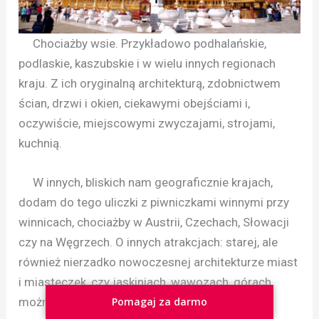
Chociażby wsie. Przykładowo podhalańskie,
podlaskie, kaszubskie i w wielu innych regionach
kraju. Z ich oryginalną architekturą, zdobnictwem
ścian, drzwi i okien, ciekawymi obejściami i,
oczywiście, miejscowymi zwyczajami, strojami,
kuchnią.
W innych, bliskich nam geograficznie krajach,
dodam do tego uliczki z piwniczkami winnymi przy
winnicach, chociażby w Austrii, Czechach, Słowacji
czy na Węgrzech. O innych atrakcjach: starej, ale
również nierzadko nowoczesnej architekturze miast
i miasteczek, czy jaskiniach, wąwozach, górach
Pomagaj za darmo
można by pisać bardzo długo.