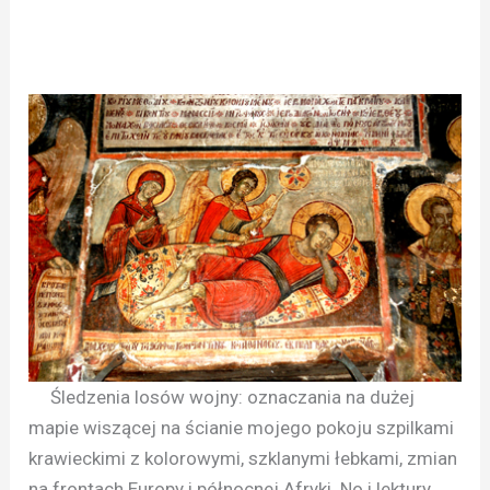
Śledzenia losów wojny: oznaczania na dużej
mapie wiszącej na ścianie mojego pokoju szpilkami
krawieckimi z kolorowymi, szklanymi łebkami, zmian
na frontach Europy i północnej Afryki. No i lektury