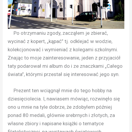
Po otrzymaniu zgody, zacząłem je zbierać,
wycinać z kopert, „kąpać” tj. odklejać w wodzie,
kolekcjonować i wymieniać z kolegami szkolnymi.
Znając to moje zainteresowanie, jeden z przyjaciół
taty podarował mi album do i ze znaczkami „Całego
świata”, którymi przestał się interesować jego syn.
Prezent ten wciągnął mnie do tego hobby na
dziesięciolecia. I, nawiasem mówiąc, rozwinęło się
ono u mnie na tyle dobrze, że zdobyłem później
ponad 80 medali, głównie srebrnych i złotych, za
własne zbiory i napisane książki o tematyce
filatelistycznej, na wystawach światowych,