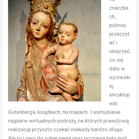
znaczka
ch,
później
przeczyt
ać i
obejrzeć,
co się
dało w
ojcowski
ej
encyklop
edii
Gutenberga, książkach, na mapach. I wymyślanie
najpierw wirtualnych podróży, na których prawdziwą
realizację przyszło czekać niekiedy bardzo długo.
Ale to i owo do zobaczenia oraz poznania było pod