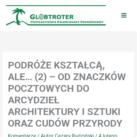
Przejdź
do
treści
PODRÓŻE KSZTAŁCĄ,
ALE… (2) – OD ZNACZKÓW
POCZTOWYCH DO
ARCYDZIEŁ
ARCHITEKTURY I SZTUKI
ORAZ CUDÓW PRZYRODY
Komentarze
/ Autor
Cezary Rudziński
/
4 lutego,