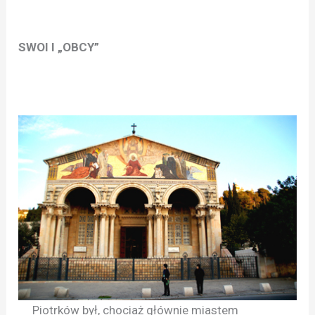
SWOI I „OBCY”
Piotrków był, chociaż głównie miastem