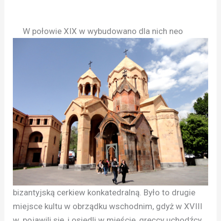
W połowie XIX w wybudowano dla nich neo
bizantyjską cerkiew konkatedralną. Było to drugie
miejsce kultu w obrządku wschodnim, gdyż w XVIII
w. pojawili się, i osiedli w mieście, greccy uchodźcy