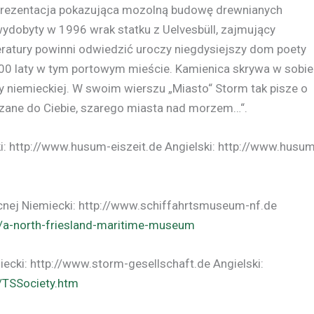
 prezentacja pokazująca mozolną budowę drewnianych
ydobyty w 1996 wrak statku z Uelvesbüll, zajmujący
eratury powinni odwiedzić uroczy niegdysiejszy dom poety
200 laty w tym portowym mieście. Kamienica skrywa w sobie
ry niemieckiej. W swoim wierszu „Miasto“ Storm tak pisze o
ązane do Ciebie, szarego miasta nad morzem…“.
: http://www.husum-eiszeit.de Angielski: http://www.husu
cnej Niemiecki: http://www.schiffahrtsmuseum-nf.de
/a-north-friesland-maritime-museum
cki: http://www.storm-gesellschaft.de Angielski:
/TSSociety.htm