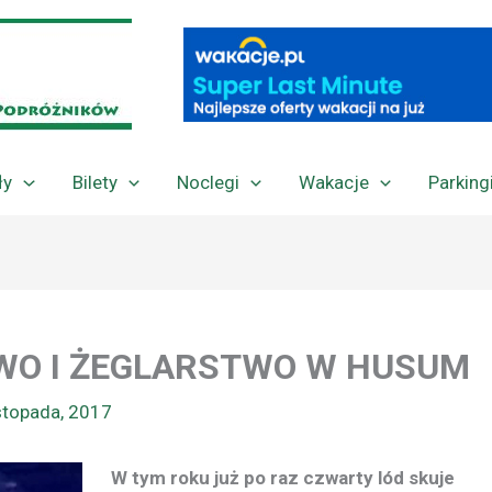
ły
Bilety
Noclegi
Wakacje
Parking
WO I ŻEGLARSTWO W HUSUM
istopada, 2017
W tym roku już po raz czwarty lód skuje