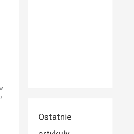
o
 w
a
Ostatnie
a