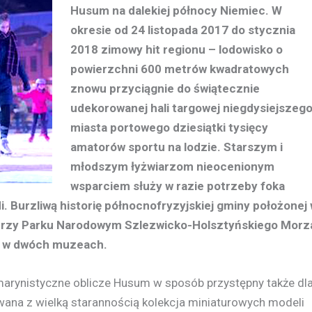
Husum na dalekiej północy Niemiec. W
okresie od 24 listopada 2017 do stycznia
2018 zimowy hit regionu – lodowisko o
powierzchni 600 metrów kwadratowych
znowu przyciągnie do świątecznie
udekorowanej hali targowej niegdysiejszeg
miasta portowego dziesiątki tysięcy
amatorów sportu na lodzie. Starszym i
młodszym łyżwiarzom nieocenionym
wsparciem służy w razie potrzeby foka
li. Burzliwą historię północnofryzyjskiej gminy położonej
o przy Parku Narodowym Szlezwicko-Holsztyńskiego Morz
e w dwóch muzeach.
marynistyczne oblicze Husum w sposób przystępny także dl
owana z wielką starannością kolekcja miniaturowych modeli