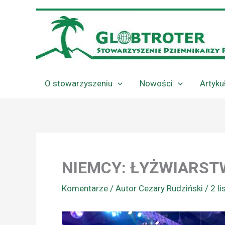
Przejdź
do
treści
O stowarzyszeniu
Nowości
Artyku
NIEMCY: ŁYŻWIARST
Komentarze
/ Autor
Cezary Rudziński
/
2 l