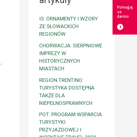
artykuły
Pomagaj
za
darmo
IS: ORNAMENTY I WZORY
ZE SŁOWACKICH
REGIONÓW
CHORWACJA: SIERPNIOWE
IMPREZY W
HISTORYCZNYCH
m-
MIASTACH
REGION TRENTINO:
TURYSTYKA DOSTĘPNA
TAKŻE DLA
NIEPEŁNOSPRAWNYCH
POT: PROGRAM WSPARCIA
TURYSTYKI
PRZYJAZDOWEJ I