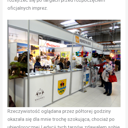
rozejrzeć się po targach przed rozpoczęciem
oficjalnych imprez.
Rzeczywistość oglądana przez półtorej godziny
okazała się dla mnie trochę szokująca, chociaż po
ubiegłorocznej I edycji tych targów zdawałem sobie