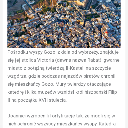
Pośrodku wyspy Gozo, z dala od wybrzeży, znajduje
się jej stolica Victoria (dawna nazwa Rabat), gwarne
miasto z potężną twierdzą Il-Kastell na szczycie
wzgórza, gdzie podczas najazdów piratów chronili
się mieszkańcy Gozo. Mury twierdzy otaczające
katedrę i kilka muzeów wzniósł król hiszpański Filip
II na początku XVII stulecia.
Joannici wzmocnili fortyfikacje tak, że mogli się w
nich schronić wszyscy mieszkańcy wyspy. Katedra