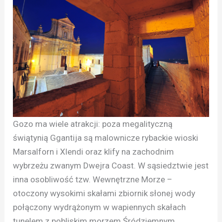
Gozo ma wiele atrakcji: poza megalityczną
świątynią Ggantija są malownicze rybackie wioski
Marsalforn i Xlendi oraz klify na zachodnim
wybrzeżu zwanym Dwejra Coast. W sąsiedztwie jest
inna osobliwość tzw. Wewnętrzne Morze –
otoczony wysokimi skałami zbiornik słonej wody
połączony wydrążonym w wapiennych skałach
tunelem z pobliskim morzem Śródziemnym.