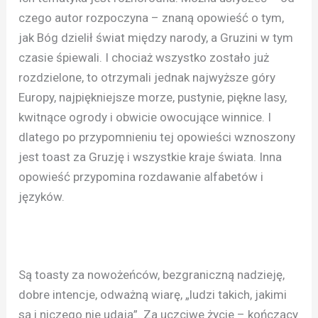
czego autor rozpoczyna – znaną opowieść o tym,
jak Bóg dzielił świat między narody, a Gruzini w tym
czasie śpiewali. I chociaż wszystko zostało już
rozdzielone, to otrzymali jednak najwyższe góry
Europy, najpiękniejsze morze, pustynie, piękne lasy,
kwitnące ogrody i obwicie owocujące winnice. I
dlatego po przypomnieniu tej opowieści wznoszony
jest toast za Gruzję i wszystkie kraje świata. Inna
opowieść przypomina rozdawanie alfabetów i
języków.
Są toasty za nowożeńców, bezgraniczną nadzieję,
dobre intencje, odważną wiarę, „ludzi takich, jakimi
są i niczego nie udają”. Za uczciwe życie – kończący