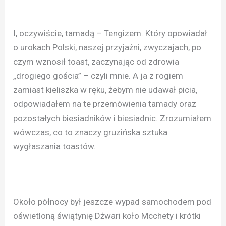
I, oczywiście, tamadą – Tengizem. Który opowiadał
o urokach Polski, naszej przyjaźni, zwyczajach, po
czym wznosił toast, zaczynając od zdrowia
„drogiego gościa” – czyli mnie. A ja z rogiem
zamiast kieliszka w ręku, żebym nie udawał picia,
odpowiadałem na te przemówienia tamady oraz
pozostałych biesiadników i biesiadnic. Zrozumiałem
wówczas, co to znaczy gruzińska sztuka
wygłaszania toastów.
Około północy był jeszcze wypad samochodem pod
oświetloną świątynię Dżwari koło Mcchety i krótki