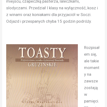
miejscu, czapeczką pasterza, laleczkami,
slodyczami. Przedział I klasy na wyłączność, kosz i
z winami oraz koniakami dla przyjaciół w Soczi.
Odjazd i przespanych chyba 15 godzin podróży.
Rozpisał
em się,
ale takie
moment
y na
zawsze
zostają
w
pamięci.