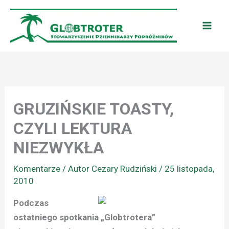
Przejdź
do
treści
GRUZIŃSKIE TOASTY,
CZYLI LEKTURA
NIEZWYKŁA
Komentarze
/ Autor
Cezary Rudziński
/
25 listopada,
2010
Podczas
ostatniego spotkania „Globtrotera”