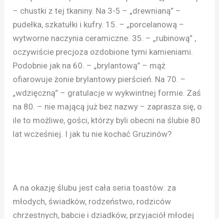
– chustki z tej tkaniny. Na 3-5 – „drewnianą” –
pudełka, szkatułki i kufry. 15. – „porcelanową –
wytworne naczynia ceramiczne. 35. – „rubinową” ,
oczywiście precjoza ozdobione tymi kamieniami.
Podobnie jak na 60. – „brylantową” – mąż
ofiarowuje żonie brylantowy pierścień. Na 70. –
„wdzięczną” – gratulacje w wykwintnej formie. Zaś
na 80. – nie mającą już bez nazwy – zaprasza się, o
ile to możliwe, gości, którzy byli obecni na ślubie 80
lat wcześniej. I jak tu nie kochać Gruzinów?
A na okazję ślubu jest cała seria toastów: za
młodych, świadków, rodzeństwo, rodziców
chrzestnych, babcie i dziadków, przyjaciół młodej