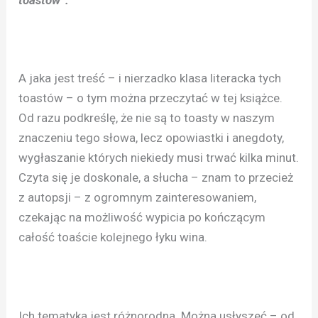
toastów”.
A jaka jest treść – i nierzadko klasa literacka tych
toastów – o tym można przeczytać w tej książce.
Od razu podkreślę, że nie są to toasty w naszym
znaczeniu tego słowa, lecz opowiastki i anegdoty,
wygłaszanie których niekiedy musi trwać kilka minut.
Czyta się je doskonale, a słucha – znam to przecież
z autopsji – z ogromnym zainteresowaniem,
czekając na możliwość wypicia po kończącym
całość toaście kolejnego łyku wina.
Ich tematyka jest różnorodna. Można usłyszeć – od