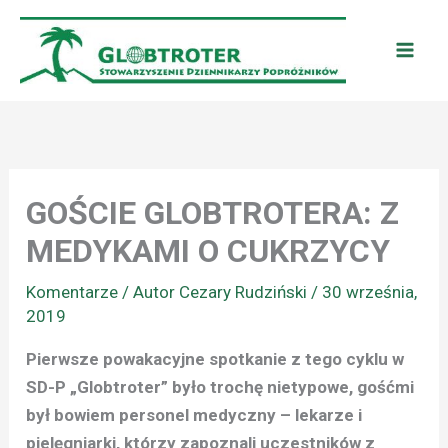
Przejdź
do
treści
GOŚCIE GLOBTROTERA: Z
MEDYKAMI O CUKRZYCY
Komentarze
/ Autor
Cezary Rudziński
/
30 września,
2019
Pierwsze powakacyjne spotkanie z tego cyklu w
SD-P „Globtroter” było trochę nietypowe, gośćmi
był bowiem personel medyczny – lekarze i
pielęgniarki, którzy zapoznali uczestników z