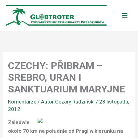
Przejdź
do
treści
CZECHY: PŘIBRAM –
SREBRO, URAN I
SANKTUARIUM MARYJNE
Komentarze
/ Autor
Cezary Rudziński
/
23 listopada,
2012
Zaledwie
około 70 km na południe od Pragi w kierunku na