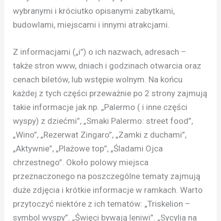
wybranymi i króciutko opisanymi zabytkami,
budowlami, miejscami i innymi atrakcjami.
Z informacjami („i”) o ich nazwach, adresach –
także stron www, dniach i godzinach otwarcia oraz
cenach biletów, lub wstępie wolnym. Na końcu
każdej z tych części przeważnie po 2 strony zajmują
takie informacje jak np. „Palermo ( i inne części
wyspy) z dziećmi”, „Smaki Palermo: street food”,
„Wino”, „Rezerwat Zingaro”, „Zamki z duchami”,
„Aktywnie”, „Plażowe top”, „Śladami Ojca
chrzestnego”. Około polowy miejsca
przeznaczonego na poszczególne tematy zajmują
duże zdjęcia i krótkie informacje w ramkach. Warto
przytoczyć niektóre z ich tematów: „Triskelion –
symbol wyspy”. „Święci bywają leniwi”. „Sycylia na