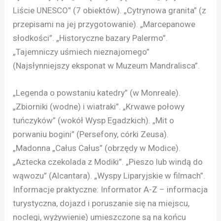
Liście UNESCO” (7 obiektów). „Cytrynowa granita” (z
przepisami na jej przygotowanie). „Marcepanowe
słodkości”. „Historyczne bazary Palermo”.
„Tajemniczy uśmiech nieznajomego”
(Najsłynniejszy eksponat w Muzeum Mandralisca”.
„Legenda o powstaniu katedry” (w Monreale).
„Zbiorniki (wodne) i wiatraki”. „Krwawe połowy
tuńczyków” (wokół Wysp Egadzkich). „Mit o
porwaniu bogini” (Persefony, córki Zeusa).
„Madonna „Całus Całus” (obrzędy w Modice).
„Aztecka czekolada z Modiki”. „Pieszo lub windą do
wąwozu” (Alcantara). „Wyspy Liparyjskie w filmach”.
Informacje praktyczne: Informator A-Z – informacja
turystyczna, dojazd i poruszanie się na miejscu,
noclegi, wyżywienie) umieszczone są na końcu