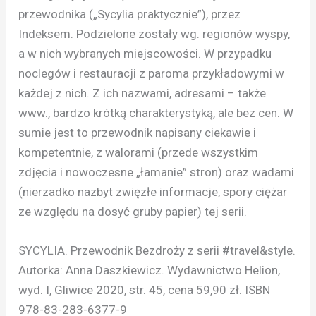
przewodnika („Sycylia praktycznie”), przez
Indeksem. Podzielone zostały wg. regionów wyspy,
a w nich wybranych miejscowości. W przypadku
noclegów i restauracji z paroma przykładowymi w
każdej z nich. Z ich nazwami, adresami – także
www., bardzo krótką charakterystyką, ale bez cen. W
sumie jest to przewodnik napisany ciekawie i
kompetentnie, z walorami (przede wszystkim
zdjęcia i nowoczesne „łamanie” stron) oraz wadami
(nierzadko nazbyt zwięzłe informacje, spory ciężar
ze względu na dosyć gruby papier) tej serii.
SYCYLIA. Przewodnik Bezdroży z serii #travel&style.
Autorka: Anna Daszkiewicz. Wydawnictwo Helion,
wyd. I, Gliwice 2020, str. 45, cena 59,90 zł. ISBN
978-83-283-6377-9