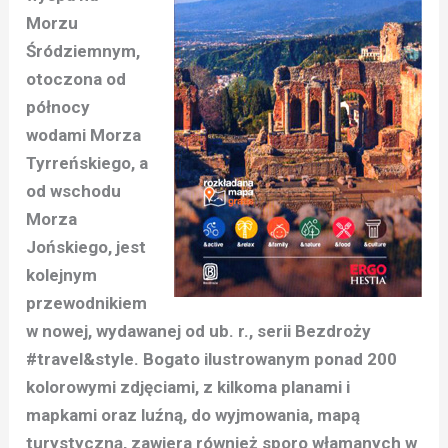
Morzu
Śródziemnym,
otoczona od
północy
wodami Morza
Tyrreńskiego, a
od wschodu
Morza
Jońskiego, jest
kolejnym
przewodnikiem
w nowej, wydawanej od ub. r., serii Bezdroży
#travel&style. Bogato ilustrowanym ponad 200
kolorowymi zdjęciami, z kilkoma planami i
mapkami oraz luźną, do wyjmowania, mapą
turystyczną, zawiera również sporo włamanych w