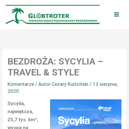
Przejdź
do
treści
BEZDROŻA: SYCYLIA –
TRAVEL & STYLE
Komentarze
/ Autor
Cezary Rudziński
/
13 sierpnia,
2020
Sycylia,
największa,
25,7 tys. km²,
wyspa na