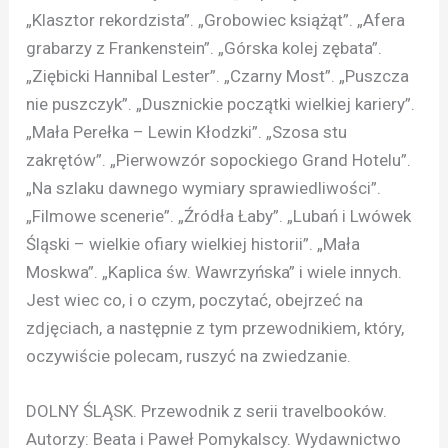
„Klasztor rekordzista”. „Grobowiec książąt”. „Afera
grabarzy z Frankenstein”. „Górska kolej zębata”.
„Ziębicki Hannibal Lester”. „Czarny Most”. „Puszcza
nie puszczyk”. „Dusznickie początki wielkiej kariery”.
„Mała Perełka – Lewin Kłodzki”. „Szosa stu
zakrętów”. „Pierwowzór sopockiego Grand Hotelu”.
„Na szlaku dawnego wymiary sprawiedliwości”.
„Filmowe scenerie”. „Źródła Łaby”. „Lubań i Lwówek
Śląski – wielkie ofiary wielkiej historii”. „Mała
Moskwa”. „Kaplica św. Wawrzyńska” i wiele innych.
Jest wiec co, i o czym, poczytać, obejrzeć na
zdjęciach, a następnie z tym przewodnikiem, który,
oczywiście polecam, ruszyć na zwiedzanie.
DOLNY ŚLĄSK. Przewodnik z serii travelbooków.
Autorzy: Beata i Paweł Pomykalscy. Wydawnictwo