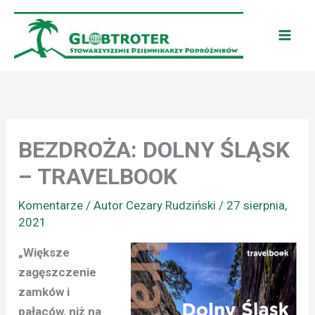
Przejdź
do
treści
BEZDROŻA: DOLNY ŚLĄSK
– TRAVELBOOK
Komentarze
/ Autor
Cezary Rudziński
/
27 sierpnia,
2021
„Większe
zagęszczenie
zamków i
pałaców, niż na