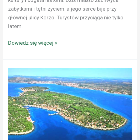
zabytkami i tętni życiem, a jego serce bije przy
głównej ulicy Korzo. Turystów przyciąga nie tylko
latem.
Dowiedz się więcej »
CHORWACJA:
MIEJSCA
CISZY,
CZYLI
WYSPY
BEZ
SAMOCHODÓW