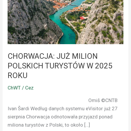
TURYSTÓW
W
2025
ROKU
CHORWACJA: JUŻ MILION
POLSKICH TURYSTÓW W 2025
ROKU
ChWT / Cez
Omiš ©CNTB
Ivan Šardi Według danych systemu eVisitor już 27
sierpnia Chorwacja odnotowała przyjazd ponad
miliona turystów z Polski, to około […]