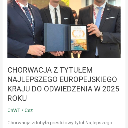
NAJLEPSZEGO
EUROPEJSKIEGO
KRAJU
DO
ODWIEDZENIA
W
2025
ROKU
CHORWACJA Z TYTUŁEM
NAJLEPSZEGO EUROPEJSKIEGO
KRAJU DO ODWIEDZENIA W 2025
ROKU
ChWT / Cez
Chorwacja zdobyła prestiżowy tytuł Najlepszego