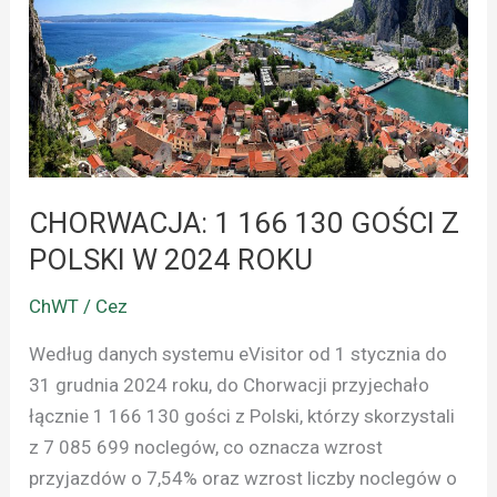
166
130
GOŚCI
Z
POLSKI
W
2024
CHORWACJA: 1 166 130 GOŚCI Z
ROKU
POLSKI W 2024 ROKU
ChWT / Cez
Według danych systemu eVisitor od 1 stycznia do
31 grudnia 2024 roku, do Chorwacji przyjechało
łącznie 1 166 130 gości z Polski, którzy skorzystali
z 7 085 699 noclegów, co oznacza wzrost
przyjazdów o 7,54% oraz wzrost liczby noclegów o