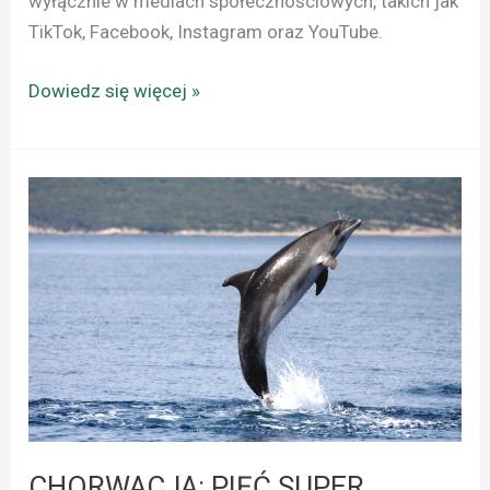
wyłącznie w mediach społecznościowych, takich jak
TikTok, Facebook, Instagram oraz YouTube.
Dowiedz się więcej »
CHORWACJA:
PIĘĆ
SUPER
MIEJSC
DLA
DZIECI
CHORWACJA: PIĘĆ SUPER