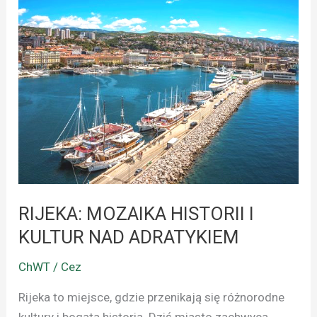
RIJEKA:
MOZAIKA
HISTORII
I
KULTUR
NAD
ADRATYKIEM
RIJEKA: MOZAIKA HISTORII I
KULTUR NAD ADRATYKIEM
ChWT / Cez
Rijeka to miejsce, gdzie przenikają się różnorodne
kultury i bogata historia. Dziś miasto zachwyca