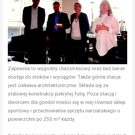
Zapewnia to wygodny i bezstresowy oraz bez barier
dostęp do stoków i wyciągów. Także górna stacja
jest ciekawa architektonicznie. Składa się ze
stalowej konstrukcji pokrytej folią. Poza stacją i
dworcem dla gondol mieści się w niej również sklep
sportowy i przechowalnia sprzętu narciarskiego o
powierzchni po 250 m² każdy.