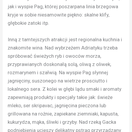
jak i wyspie Pag, której poszarpana linia brzegowa
kryje w sobie niesamowite piękno: skalne klify,
głębokie zatoki itp.
Inną z tamtejszych atrakcji jest regionalna kuchnia i
znakomite wina. Nad wybrzeżem Adriatyku trzeba
spróbować świeżych ryb i owoców morza,
przyprawianych doskonałą solą, oliwą z oliwek,
rozmarynem i szałwią. Na wyspie Pag słynnej
jagnięciny, suszonego na wietrze prosciutto i
lokalnego sera. Z kolei w głębi lądu smaki i aromaty
zapewniają produkty i specjały takie jak: świeże
mleko, ser skripavac, jagnięcina pieczona lub
grillowana na rożnie, zapiekane ziemniaki, kapusta,
kukurydza, mąka, śliwki i grzyby. Nad rzeką Gacka
podniebienia ucieszy delikatny pstrąg przyrządzany