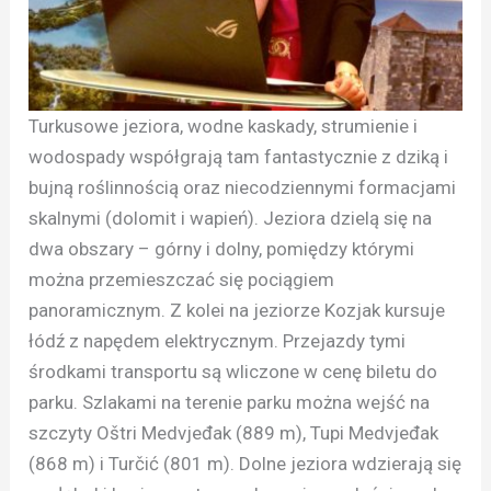
Turkusowe jeziora, wodne kaskady, strumienie i
wodospady współgrają tam fantastycznie z dziką i
bujną roślinnością oraz niecodziennymi formacjami
skalnymi (dolomit i wapień). Jeziora dzielą się na
dwa obszary – górny i dolny, pomiędzy którymi
można przemieszczać się pociągiem
panoramicznym. Z kolei na jeziorze Kozjak kursuje
łódź z napędem elektrycznym. Przejazdy tymi
środkami transportu są wliczone w cenę biletu do
parku. Szlakami na terenie parku można wejść na
szczyty Oštri Medvjeđak (889 m), Tupi Medvjeđak
(868 m) i Turčić (801 m). Dolne jeziora wdzierają się