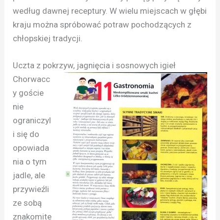
według dawnej receptury. W wielu miejscach w głębi
kraju można spróbować potraw pochodzących z
chłopskiej tradycji.
Uczta z pokrzyw, jagnięcia i sosnowych igieł
Chorwacc
y goście
nie
ograniczyl
i się do
opowiada
nia o tym
jadle, ale
przywieźli
ze sobą
znakomite