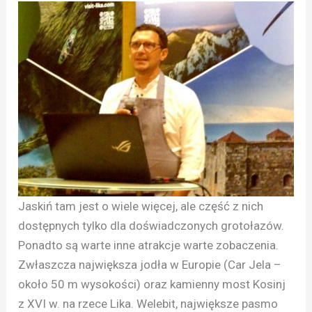
Jaskiń tam jest o wiele więcej, ale część z nich
dostępnych tylko dla doświadczonych grotołazów.
Ponadto są warte inne atrakcje warte zobaczenia.
Zwłaszcza największa jodła w Europie (Car Jela –
około 50 m wysokości) oraz kamienny most Kosinj
z XVI w. na rzece Lika. Welebit, największe pasmo