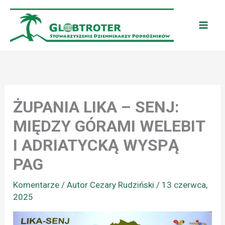
Przejdź
do
treści
ŻUPANIA LIKA – SENJ:
MIĘDZY GÓRAMI WELEBIT
I ADRIATYCKĄ WYSPĄ
PAG
Komentarze
/ Autor
Cezary Rudziński
/
13 czerwca,
2025