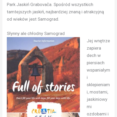
Park Jaskiń Grabovača. Spośród wszystkich
tamtejszych jaskiń, najbardziej znaną i atrakcyjną
od wieków jest Samograd.
Słynny ale chłodny Samograd
Jej wnętrze
zapiera
dech w
piersiach
wspaniałym
i
sklepieniam
i, mostami,
jaskiniowy
mi
ozdobami i