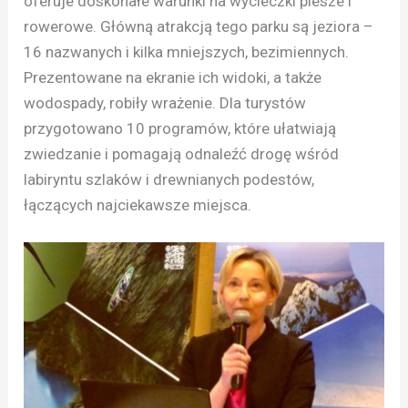
oferuje doskonałe warunki na wycieczki piesze i
rowerowe. Główną atrakcją tego parku są jeziora –
16 nazwanych i kilka mniejszych, bezimiennych.
Prezentowane na ekranie ich widoki, a także
wodospady, robiły wrażenie. Dla turystów
przygotowano 10 programów, które ułatwiają
zwiedzanie i pomagają odnaleźć drogę wśród
labiryntu szlaków i drewnianych podestów,
łączących najciekawsze miejsca.