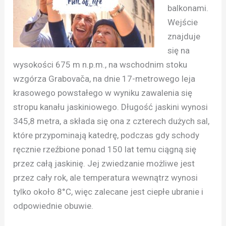
balkonami.
Wejście
znajduje
się na
wysokości 675 m n.p.m., na wschodnim stoku
wzgórza Grabovača, na dnie 17-metrowego leja
krasowego powstałego w wyniku zawalenia się
stropu kanału jaskiniowego. Długość jaskini wynosi
345,8 metra, a składa się ona z czterech dużych sal,
które przypominają katedrę, podczas gdy schody
ręcznie rzeźbione ponad 150 lat temu ciągną się
przez całą jaskinię. Jej zwiedzanie możliwe jest
przez cały rok, ale temperatura wewnątrz wynosi
tylko około 8°C, więc zalecane jest ciepłe ubranie i
odpowiednie obuwie.