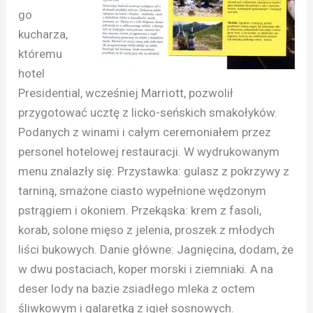
go
kucharza,
któremu
hotel
Presidential, wcześniej Marriott, pozwolił
przygotować ucztę z licko-seńskich smakołyków.
Podanych z winami i całym ceremoniałem przez
personel hotelowej restauracji. W wydrukowanym
menu znalazły się: Przystawka: gulasz z pokrzywy z
tarniną, smażone ciasto wypełnione wędzonym
pstrągiem i okoniem. Przekąska: krem z fasoli,
korab, solone mięso z jelenia, proszek z młodych
liści bukowych. Danie główne: Jagnięcina, dodam, że
w dwu postaciach, koper morski i ziemniaki. A na
deser lody na bazie zsiadłego mleka z octem
śliwkowym i galaretką z igieł sosnowych.