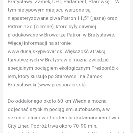
Bratysławy: Zamek, UFO, Parlament, Starówkę…. W
tym nietypowym miejscu warzone są
niepasteryzowane piwa Patron 11,5° (jasne) oraz
Patron 13o (ciemne), które były dawniej
produkowane w Browarze Patron w Bratysławie.
Więcej informacji na stronie:
www.dunajskypivovar.sk. Większość atrakcji
turystycznych w Bratysławie można zwiedzić
specjalnym pociągiem ekologicznym Prešporáčik-
iem, który kursuje po Starówce i na Zamek
Bratysławski (www.presporacik.sk).
Do oddalonego około 60 km Wiednia można
dojechać szybkim pociągiem, autobusem, a w
sezonie letnim wodolotem lub katamaranem Twin
City Liner. Podróż trwa około 70-90 min.