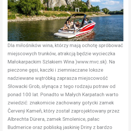
Dla miłośników wina, którzy mają ochotę spróbować
miejscowych trunków, atrakcją będzie wycieczka
Małokarpackim Szlakiem Wina )www.mvc.sk). Na
pieczone gęsi, kaczki i ziemniaczane loksze
nadziewane wątróbką zaprasza miejscowość
Słowacki Grob, słynąca z tego rodzaju potraw od
ponad 100 lat. Ponadto w Małych Karpatach warto
zwiedzić: znakomicie zachowany gotycki zamek
Červený Kameň, który został zaprojektowany przez
Albrechta Dürera, zamek Smolenice, pałac
Budmerice oraz pobliską jaskinię Driny z bardzo