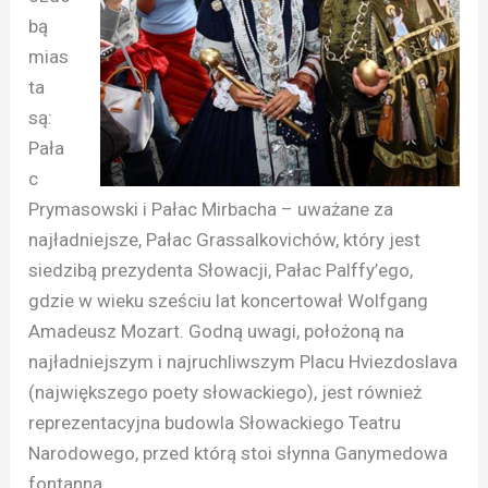
bą
mias
ta
są:
Pała
c
Prymasowski i Pałac Mirbacha – uważane za
najładniejsze, Pałac Grassalkovichów, który jest
siedzibą prezydenta Słowacji, Pałac Palffy’ego,
gdzie w wieku sześciu lat koncertował Wolfgang
Amadeusz Mozart. Godną uwagi, położoną na
najładniejszym i najruchliwszym Placu Hviezdoslava
(największego poety słowackiego), jest również
reprezentacyjna budowla Słowackiego Teatru
Narodowego, przed którą stoi słynna Ganymedowa
fontanna.