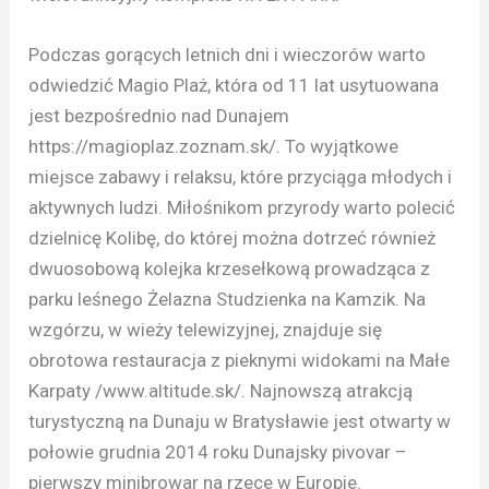
Podczas gorących letnich dni i wieczorów warto
odwiedzić Magio Plaż, która od 11 lat usytuowana
jest bezpośrednio nad Dunajem
https://magioplaz.zoznam.sk/. To wyjątkowe
miejsce zabawy i relaksu, które przyciąga młodych i
aktywnych ludzi. Miłośnikom przyrody warto polecić
dzielnicę Kolibę, do której można dotrzeć również
dwuosobową kolejka krzesełkową prowadząca z
parku leśnego Żelazna Studzienka na Kamzik. Na
wzgórzu, w wieży telewizyjnej, znajduje się
obrotowa restauracja z pieknymi widokami na Małe
Karpaty /www.altitude.sk/. Najnowszą atrakcją
turystyczną na Dunaju w Bratysławie jest otwarty w
połowie grudnia 2014 roku Dunajsky pivovar –
pierwszy minibrowar na rzece w Europie.