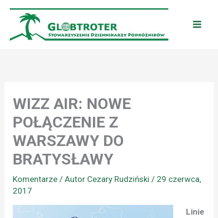
Przejdź
do
treści
WIZZ AIR: NOWE
POŁĄCZENIE Z
WARSZAWY DO
BRATYSŁAWY
Komentarze
/ Autor
Cezary Rudziński
/
29 czerwca,
2017
Linie