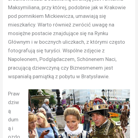
Maksymiliana, przy której, podobnie jak w Krakowie
pod pomnikiem Mickiewicza, umawiają się
mieszkańcy. Warto również zwrócić uwagę na
mosiężne postacie znajdujące się na Rynku
Głównym i w bocznych uliczkach, z którymi często
fotografują się turyści. Wspólne zdjęcie z
Napoleonem, Podglądaczem, Schönenem Naci,
pracującą dziewczyną czy Biznesmenem jest
wspaniałą pamiątką z pobytu w Bratysławie.
Praw
dziw
ą
dum
ą i
ozdo