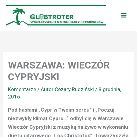
Przejdź
do
treści
WARSZAWA: WIECZÓR
CYPRYJSKI
Komentarze
/ Autor
Cezary Rudziński
/
8 grudnia,
2016
Pod hasłami „Cypr w Twoim sercu” i „Poczuj
niezwykły klimat Cypru…” odbył się w Warszawie
Wieczór Cypryjski z muzyką na żywo w wykonaniu
duetu gitarowego „Los Christofos”. Towarzyszyła