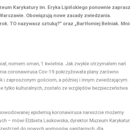
uzeum Karykatury im. Eryka Lipińskiego ponownie zapras
 w Warszawie. Obowiązują nowe zasady zwiedzania.
ok. TO nazywasz sztuką?” oraz „Bartłomiej Belniak. Mni
iał, nomem omen, 1 kwietnia. Jak zwykle otrzymałem nań
demia coronawirusa Cov-19 pokrzyźowała plany zarówno
k i zaproszonym gościom, a później i innym zwiedzającym.
ie tylko kulturalnych, zostało ze względów bezpieczeństwa
powodowanej epidemią koronawirusa nareszcie możemy
ych – mówi Elżbieta Laskowska, dyrektor Muzeum Karykatur
przestrzeń do nowych wymogów sanitarnych, dla