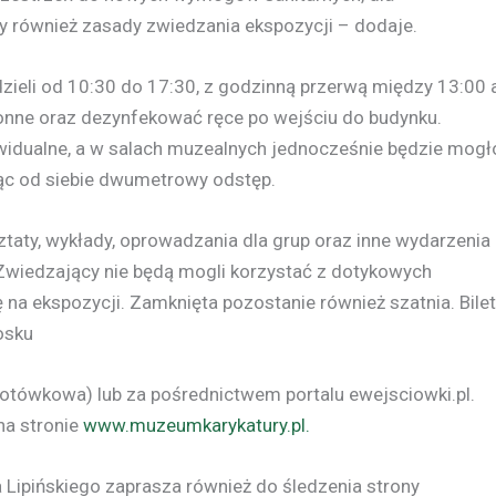
 również zasady zwiedzania ekspozycji – dodaje.
eli od 10:30 do 17:30, z godzinną przerwą między 13:00 
onne oraz dezynfekować ręce po wejściu do budynku.
widualne, a w salach muzealnych jednocześnie będzie mogł
c od siebie dwumetrowy odstęp.
aty, wykłady, oprowadzania dla grup oraz inne wydarzenia
wiedzający nie będą mogli korzystać z dotykowych
na ekspozycji. Zamknięta pozostanie również szatnia. Bile
osku
wkowa) lub za pośrednictwem portalu ewejsciowki.pl.
na stronie
www.muzeumkarykatury.pl.
Lipińskiego zaprasza również do śledzenia strony