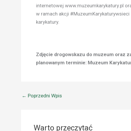
internetowej www.muzeumkarykatury.pl or
w ramach akcji #MuzeumKarykaturywsieci u
karykatury.
Zdjęcie drogowskazu do muzeum oraz zap
planowanym terminie: Muzeum Karykatur
←
Poprzedni Wpis
Warto przeczytać