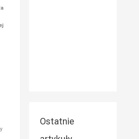
za
ej
Ostatnie
y