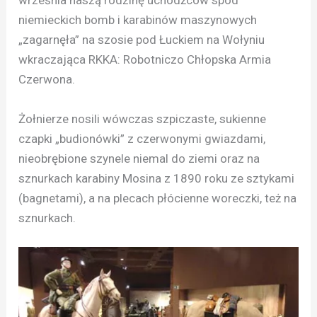
września naszą rodzinę uchodźców spod
niemieckich bomb i karabinów maszynowych
„zagarnęła” na szosie pod Łuckiem na Wołyniu
wkraczająca RKKA: Robotniczo Chłopska Armia
Czerwona.
Żołnierze nosili wówczas szpiczaste, sukienne
czapki „budionówki” z czerwonymi gwiazdami,
nieobrębione szynele niemal do ziemi oraz na
sznurkach karabiny Mosina z 1890 roku ze sztykami
(bagnetami), a na plecach płócienne woreczki, też na
sznurkach.