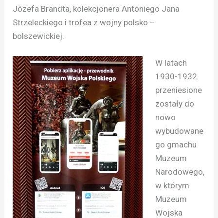
Józefa Brandta, kolekcjonera Antoniego Jana
Strzeleckiego i trofea z wojny polsko –
bolszewickiej.
W latach
1930-1932
przeniesione
zostały do
nowo
wybudowane
go gmachu
Muzeum
Narodowego,
w którym
Muzeum
Wojska