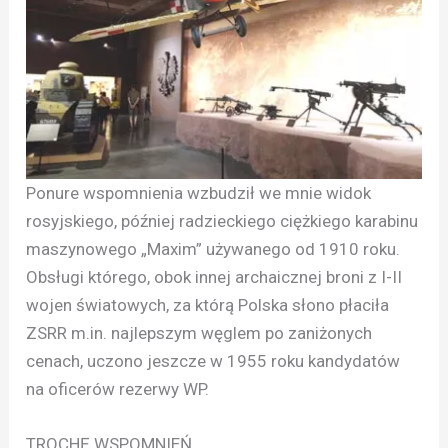
Ponure wspomnienia wzbudził we mnie widok
rosyjskiego, później radzieckiego ciężkiego karabinu
maszynowego „Maxim” używanego od 1910 roku.
Obsługi którego, obok innej archaicznej broni z I-II
wojen światowych, za którą Polska słono płaciła
ZSRR m.in. najlepszym węglem po zaniżonych
cenach, uczono jeszcze w 1955 roku kandydatów
na oficerów rezerwy WP.
TROCHĘ WSPOMNIEŃ