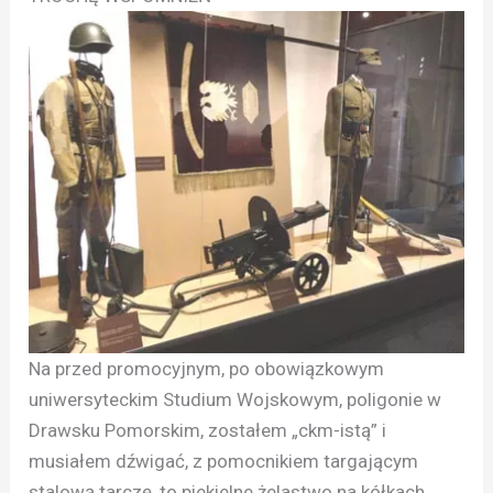
Na przed promocyjnym, po obowiązkowym
uniwersyteckim Studium Wojskowym, poligonie w
Drawsku Pomorskim, zostałem „ckm-istą” i
musiałem dźwigać, z pomocnikiem targającym
stalową tarczę, to piekielne żelastwo na kółkach