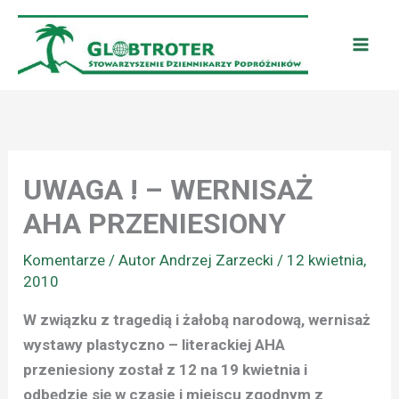
Przejdź
do
treści
UWAGA ! – WERNISAŻ
AHA PRZENIESIONY
Komentarze
/ Autor
Andrzej Zarzecki
/
12 kwietnia,
2010
W związku z tragedią i żałobą narodową, wernisaż
wystawy plastyczno – literackiej AHA
przeniesiony został z 12 na 19 kwietnia i
odbędzie się w czasie i miejscu zgodnym z