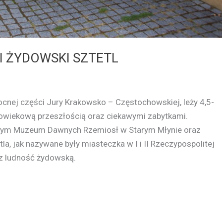
I ŻYDOWSKI SZTETL
cnej części Jury Krakowsko – Częstochowskiej, leży 4,5-
lowiekową przeszłością oraz ciekawymi zabytkami.
nym Muzeum Dawnych Rzemiosł w Starym Młynie oraz
a, jak nazywane były miasteczka w I i II Rzeczypospolitej
z ludność żydowską.