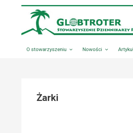
Przejdź
do
treści
O stowarzyszeniu
Nowości
Artyku
Żarki