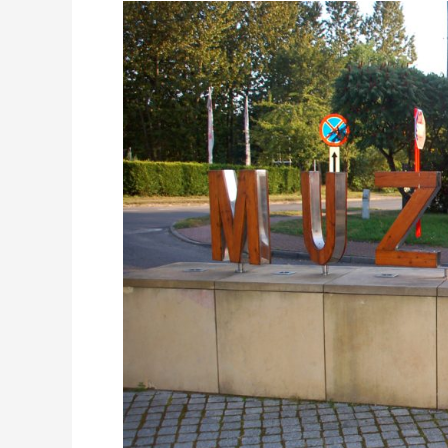
ŻARKI:
DAWNE
RZEMIOSŁA
I
ŻYDOWSKI
SZTETL